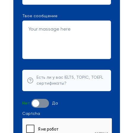
Твое сообщение
Есть ли у вас IELTS, TOPIC, TOEFL
сертификаты?
Нет
Да
Captcha