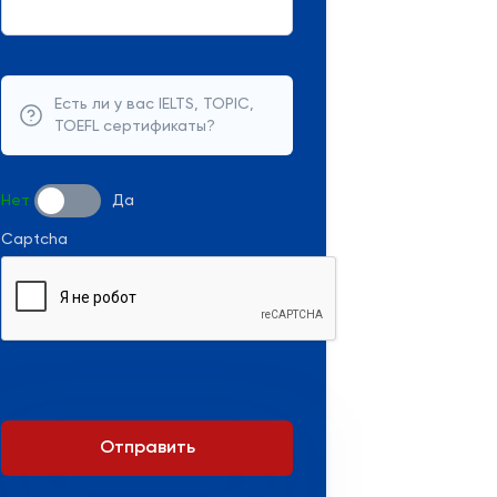
Есть ли у вас IELTS, TOPIC,
TOEFL сертификаты?
Нет
Да
Captcha
Отправить