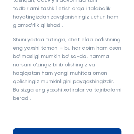
tashqari, o'quv yili davomida turli
tadbirlarni tashkil etish orqali talabalik
hayotingizdan zavqlanishingiz uchun ham
g'amxo'rlik qilishadi.
Shuni yodda tutingki, chet elda bo'lishning
eng yaxshi tomoni - bu har doim ham oson
bo'lmasligi mumkin bo'lsa-da, hamma
narsani o'zingiz bilib olishingiz va
haqiqatan ham yangi muhitda omon
qolishingiz mumkinligini payqashingizdir.
Bu sizga eng yaxshi xotiralar va tajribalarni
beradi.