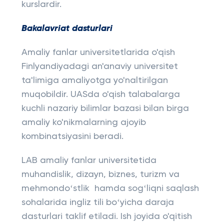
kurslardir.
Bakalavriat dasturlari
Amaliy fanlar universitetlarida o'qish
Finlyandiyadagi an'anaviy universitet
ta'limiga amaliyotga yo'naltirilgan
muqobildir. UASda o'qish talabalarga
kuchli nazariy bilimlar bazasi bilan birga
amaliy ko'nikmalarning ajoyib
kombinatsiyasini beradi.
LAB amaliy fanlar universitetida
muhandislik, dizayn, biznes, turizm va
mehmondoʻstlik hamda sogʻliqni saqlash
sohalarida ingliz tili boʻyicha daraja
dasturlari taklif etiladi. Ish joyida o'qitish