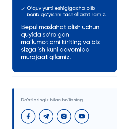
O’quv yurti eshigigacha olib
borib qo’yishni tashkillashtiramiz.
Bepul maslahat olish uchun
quyida so’ralgan
ma’lumotlarni kiriting va biz
sizga ish kuni davomida
murojaat qilamiz!
Do'stlaringiz bilan bo'lishing