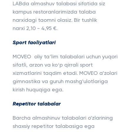
LABda almashuv talabasi sifatida siz
kampus restoranlarimizda talaba
narxidagi taomni olasiz. Bir tushlik
narxi 2,10 - 4,95 €.
Sport faoliyatlari
MOVEO oliy taʼlim talabalari uchun yuqori
sifatli, arzon va koʻp qirrali sport
xizmatlarini taqdim etadi. MOVEO a'zolari
gimnastika va guruh mashg'ulotlariga
kirish huquqiga ega.
Repetitor talabalar
Barcha almashinuv talabalari o'zlarining
shaxsiy repetitor talabasiga ega