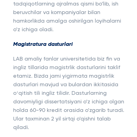
tadqiqotlarning ajralmas qismi bo'lib, ish
beruvchilar va kompaniyalar bilan
hamkorlikda amalga oshirilgan loyihalarni
o'z ichiga oladi.
Magistratura dasturlari
LAB amaliy fanlar universitetida biz fin va
ingliz tillarida magistrlik dasturlarini taklif
etamiz. Bizda jami yigirmata magistrlik
dasturlari mavjud va bulardan ikkitasida
oʻqitish tili ingliz tilidir. Dasturlarning
davomiyligi dissertatsiyani o'z ichiga olgan
holda 60-90 kredit orasida o'zgarib turadi.
Ular taxminan 2 yil sirtqi o'qishni talab
qiladi.