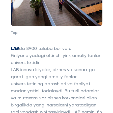
Top:
LAB
da 8900 talaba bor va u
Finlyandiyadagi oltinchi yirik amaliy fanlar
universitetidir.
LAB innovatsiyalar, biznes va sanoatga
qaratilgan yangi amaliy fanlar
universitetining qarashlari va faoliyat
madaniyatini ifodalaydi. Bu turli odamlar
va mutaxassislar biznes korxonalari bilan
birgalikda yangi narsalarni yaratadigan
faol yondashuvni tasvirlaydi. LAB nomini fin