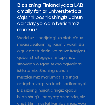
Biz sizning Finlandiyada LAB
amaliy fanlar universitetida
o’qishni boshlashingiz uchun
qanday yordam berishimiz
mumkin?
World.uz – xorijdagi ko'plab o'quv
muassasalarining rasmiy vakili. Biz
o’quv dasturlarini va muvaffaqiyatli
qabul strategiyasini topishda
sinovdan o’tgan texnologiyalarni
ishlatamiz. Shuning uchun
mijozlarimiz ma'lumot izlashga
ortiqcha vaqt va kuch sarflamaydi.
Biz sizning hujjatlaringiz qabuli
bilan shug'ullanayotganimizda, siz
chet tilini mustahkamlashingiz yoki