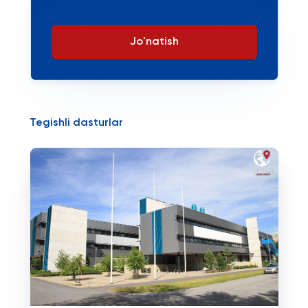
Jo'natish
Tegishli dasturlar