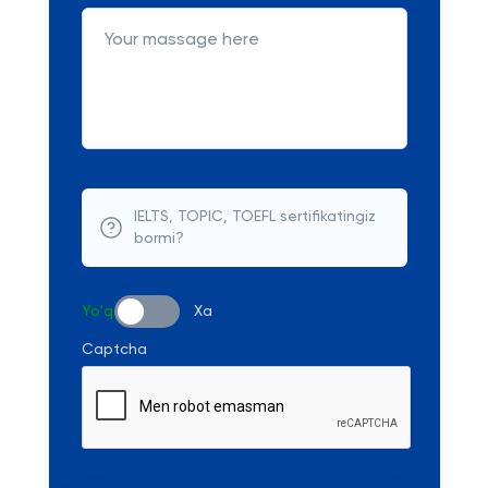
IELTS, TOPIC, TOEFL sertifikatingiz
bormi?
Yo'q
Xa
Captcha