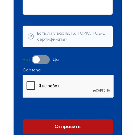
Есть ли у вас IELTS, TOPIC, TOEFL
сертификаты?
Нет
Да
Captcha
Отправить