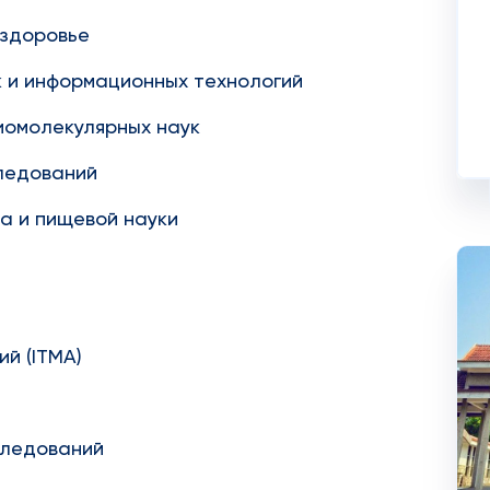
 здоровье
 и информационных технологий
иомолекулярных наук
ледований
ва и пищевой науки
й (ITMA)
следований