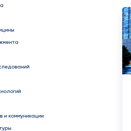
ва
ицины
джмента
сследований
хнологий
в и коммуникации
туры