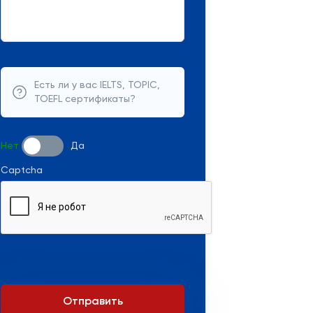
Есть ли у вас IELTS, TOPIC,
TOEFL сертификаты?
Нет
Да
Captcha
Отправить