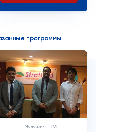
язанные программы
Малайзия
TOP: