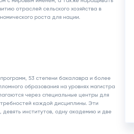
ом с мировым именем, а также наращивать
витию отраслей сельского хозяйства в
ономического роста для нации.
программ, 53 степени бакалавра и более
пломного образования на уровнях магистра
лагаются через специальные центры для
отребностей каждой дисциплины. Эти
, девять институтов, одну академию и две