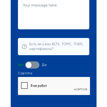
Есть ли у вас IELTS, TOPIC, TOEFL
сертификаты?
Нет
Да
Captcha