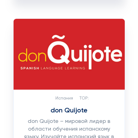
Испания
TOP:
don Quijote
don Quijote – мировой лидер в
области обучения испанскому
языку. Изучайте испанский язык в