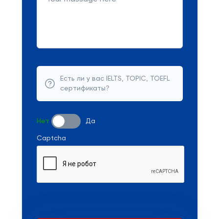
Есть ли у вас IELTS, TOPIC, TOEFL
сертификаты?
Нет
Да
Captcha