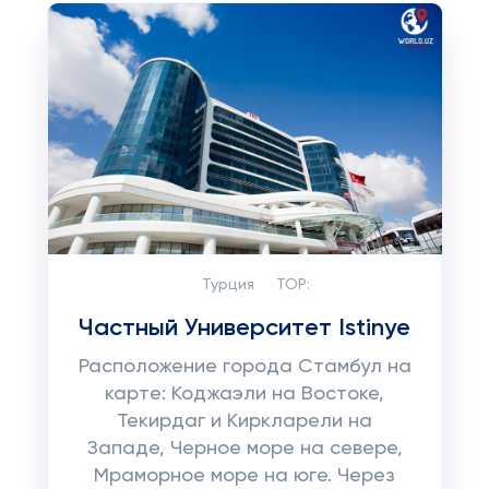
Турция
TOP:
Частный Университет Istinye
Расположение города Стамбул на
карте: Коджаэли на Востоке,
Текирдаг и Киркларели на
Западе, Черное море на севере,
Мраморное море на юге. Через