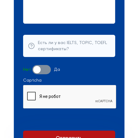
Есть ли у вас IELTS, TOPIC, TOEFL
сертификаты?
Нет
Да
Captcha