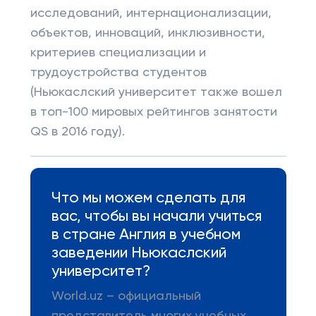
исследований, интернационализации,
объектов, инноваций, инклюзивности,
критериев специализации и
трудоустройства студентов
(Ньюкаслский университет также вошел
в топ-100 мировых рейтингов занятости
QS в 2016 году).
Что мы можем сделать для
вас, чтобы вы начали учиться
в стране Англия в учебном
заведении Ньюкаслский
университет?
World.uz – официальный