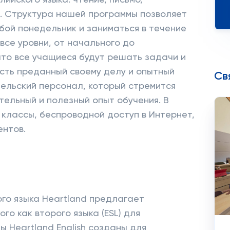
лийского языка: чтение, письмо,
. Структура нашей программы позволяет
бой понедельник и заниматься в течение
все уровни, от начального до
что все учащиеся будут решать задачи и
есть преданный своему делу и опытный
Св
ельский персонал, который стремится
ельный и полезный опыт обучения. В
классы, беспроводной доступ в Интернет,
ентов.
го языка Heartland предлагает
го как второго языка (ESL) для
 Heartland English созданы для