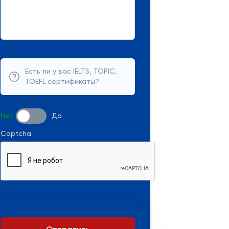
Есть ли у вас IELTS, TOPIC,
TOEFL сертификаты?
Нет
Да
Captcha