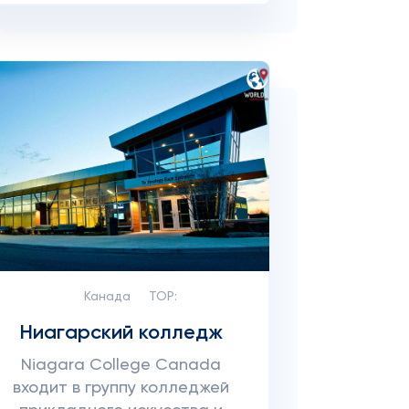
Канада
TOP:
Ниагарский колледж
Niagara College Canada
входит в группу колледжей