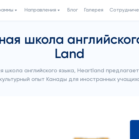
раммы
Направления
Блог
Галерея
Сотрудниче
ая школа английского
Land
ая школа английского языка, Heartland предлага
 культурный опыт Канады для иностранных учащихс