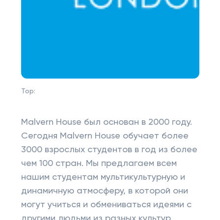
Top:
Malvern House был основан в 2000 году.
Сегодня Malvern House обучает более
3000 взрослых студентов в год из более
чем 100 стран. Мы предлагаем всем
нашим студентам мультикультурную и
динамичную атмосферу, в которой они
могут учиться и обмениваться идеями с
другими людьми из разных культур.