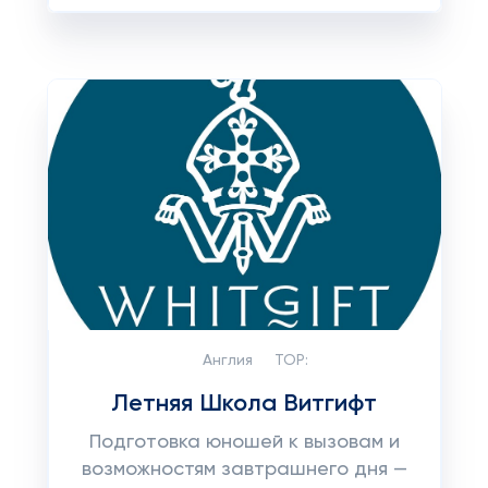
Англия
TOP:
Летняя Школа Витгифт
Подготовка юношей к вызовам и
возможностям завтрашнего дня —