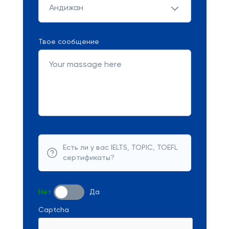
Андижан
Твое сообщение
Есть ли у вас IELTS, TOPIC, TOEFL
сертификаты?
Нет
Да
Captcha