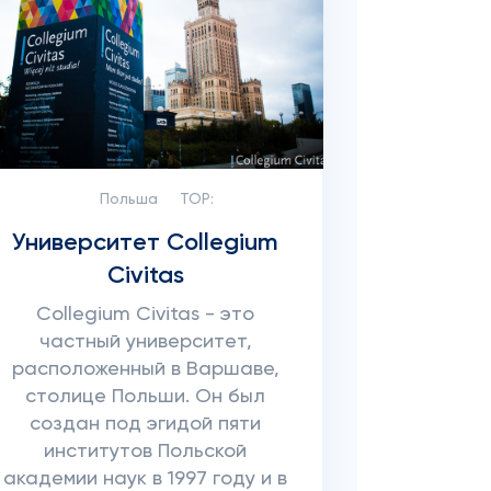
Польша
TOP:
Университет Collegium
Civitas
Collegium Civitas - это
частный университет,
расположенный в Варшаве,
столице Польши. Он был
создан под эгидой пяти
институтов Польской
академии наук в 1997 году и в