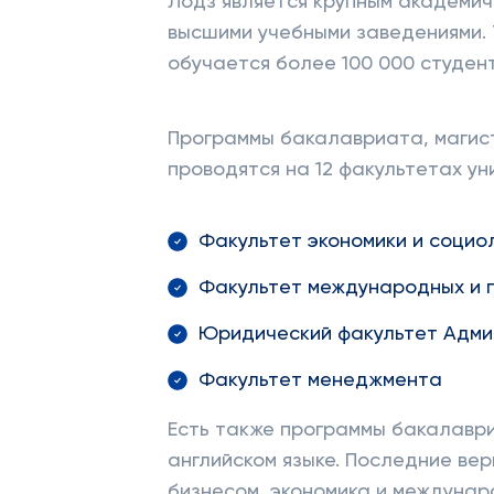
Лодз является крупным академич
высшими учебными заведениями. 
обучается более 100 000 студен
Программы бакалавриата, магис
проводятся на 12 факультетах ун
Факультет экономики и социо
Факультет международных и 
Юридический факультет Адми
Факультет менеджмента
Есть также программы бакалавр
английском языке. Последние ве
бизнесом, экономика и междунар