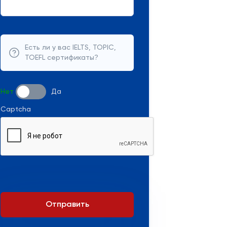
Есть ли у вас IELTS, TOPIC,
TOEFL сертификаты?
Нет
Да
Captcha
Отправить