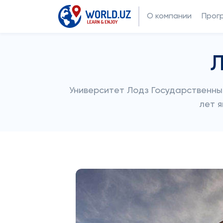
О компании
Прог
Л
Университет Лодз Государственны
лет я