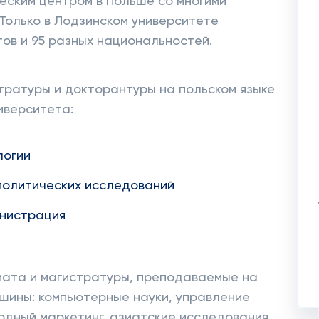
еским центром в Польше со многими
Только в Лодзинском университете
тов и 95 разных национальностей.
тратуры и докторантуры на польском языке
иверситета:
логии
политических исследований
нистрация
иата и магистратуры, преподаваемые на
ршины: компьютерные науки, управление
одный маркетинг, азиатские исследования,