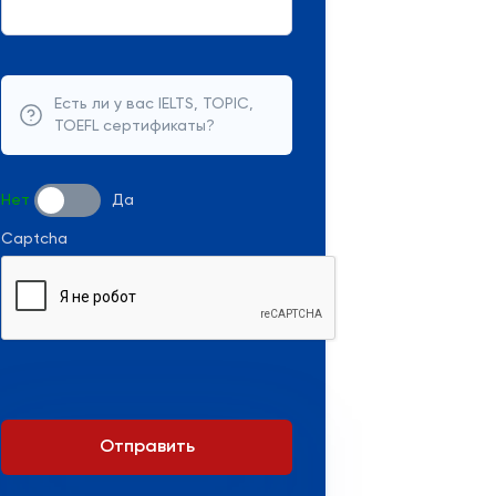
Есть ли у вас IELTS, TOPIC,
TOEFL сертификаты?
Нет
Да
Captcha
Отправить