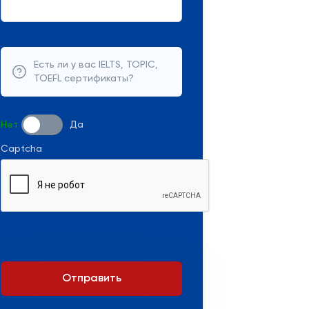
Есть ли у вас IELTS, TOPIC,
TOEFL сертификаты?
Нет
Да
Captcha
Отправить