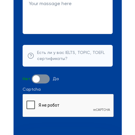
Есть ли у вас IELTS, TOPIC, TOEFL
сертификаты?
Нет
Да
Captcha