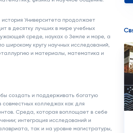
атематику, физика и научное общение.
 история Университета продолжает
дит в десятку лучших в мире учебных
Св
ужающей среде, науках о Земле и море, а
по широкому кругу научных исследований,
еталлургию и материалы, математика и
обы создать и поддерживать богатую
в совместных колледжах как для
ентов. Среда, которая воплощает в себе
учении; интеграция исследований и
алавриата, так и на уровне магистратуры,