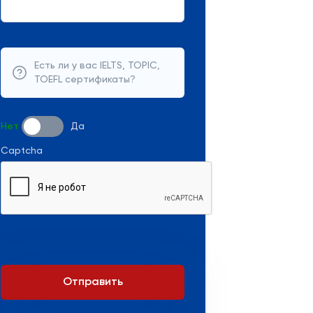
Есть ли у вас IELTS, TOPIC,
TOEFL сертификаты?
Нет
Да
Captcha
Отправить