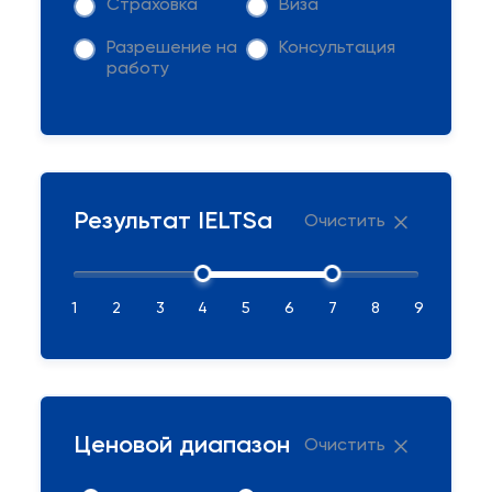
Страховка
Виза
Разрешение на
Консультация
работу
Результат IELTSа
Очистить
1
2
3
4
5
6
7
8
9
Ценовой диапазон
Очистить