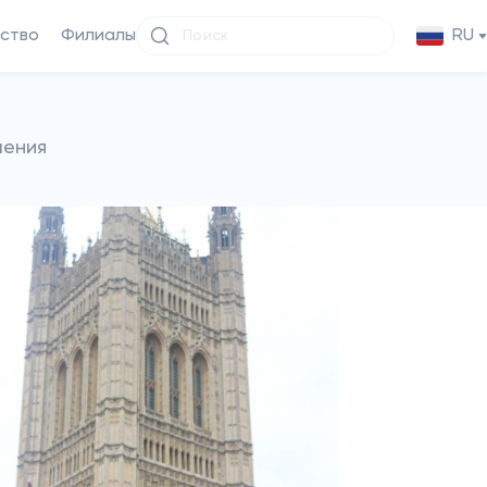
ство
Филиалы
RU
чения