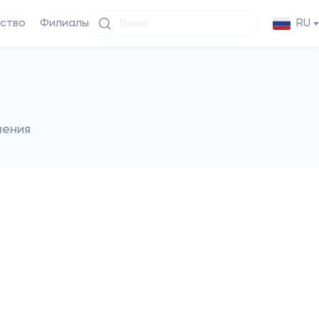
ство
Филиалы
RU
чения