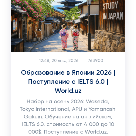
12:48, 20 янв., 2026
763900
Образование в Японии 2026 |
Поступление с IELTS 6.0 |
World.uz
Набор на осень 2026: Waseda,
Tokyo International, APU и Yamanashi
Gakuin. Обучение на английском,
IELTS 6.0, стоимость от 4 000 до 10
000$. Поступление с World.uz.