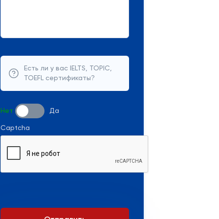
Есть ли у вас IELTS, TOPIC,
TOEFL сертификаты?
Нет
Да
Captcha