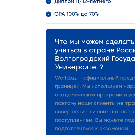
Диплом 11/12-летнего .
GPA 100% до 70%
Что мы можем сделать 
учиться в стране Росс
Волгоградский Госуд
Университет?
World.uz – официальный пред
границей. Мы используем нар
академических программ и ус
поэтому наши клиенты не тра
совершение лишних шагов. П
поступлением, Вы можете под
подготовиться к экзаменам.