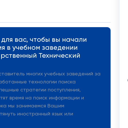
для вас, чтобы вы начали
ия в учебном заведении
арственный Технический
ставитель многих учебных заведений за
аботанные технологии поиска
пешные стратегии поступления,
тят время на поиск информации и
ока мы занимаемся Вашим
тянуть иностранный язык или