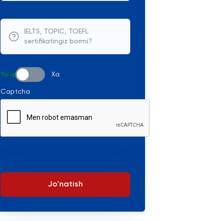
IELTS, TOPIC, TOEFL
sertifikatingiz bormi?
Yo'q
Xa
Captcha
Jo'natish