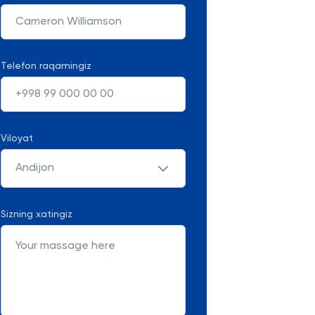
Telefon raqamingiz
Viloyat
Andijon
Sizning xatingiz