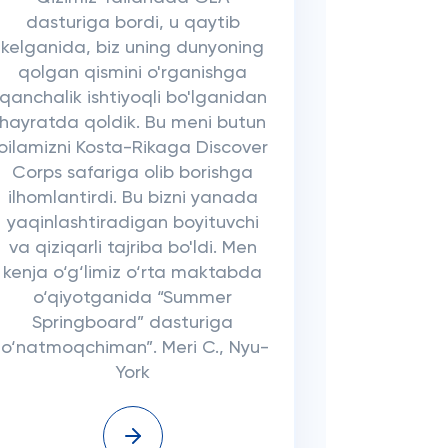
dasturiga bordi, u qaytib
kelganida, biz uning dunyoning
qolgan qismini o'rganishga
qanchalik ishtiyoqli bo'lganidan
hayratda qoldik. Bu meni butun
oilamizni Kosta-Rikaga Discover
Corps safariga olib borishga
ilhomlantirdi. Bu bizni yanada
yaqinlashtiradigan boyituvchi
va qiziqarli tajriba bo'ldi. Men
kenja o‘g‘limiz o‘rta maktabda
o‘qiyotganida “Summer
Springboard” dasturiga
jo‘natmoqchiman”. Meri C., Nyu-
York