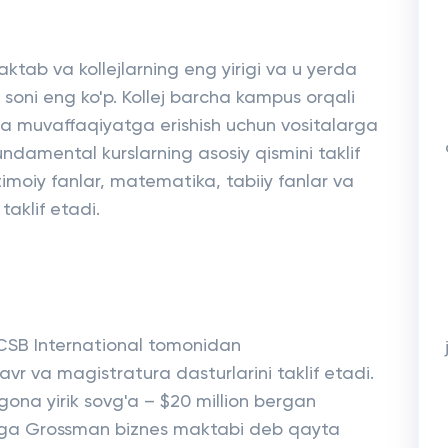
aktab va kollejlarning eng yirigi va u yerda
r soni eng ko'p. Kollej barcha kampus orqali
a muvaffaqiyatga erishish uchun vositalarga
undamental kurslarning asosiy qismini taklif
jtimoiy fanlar, matematika, tabiiy fanlar va
 taklif etadi.
SB International tomonidan
vr va magistratura dasturlarini taklif etadi.
agona yirik sovg'a – $20 million bergan
figa Grossman biznes maktabi deb qayta