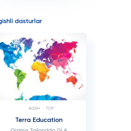
ishli dasturlar
AQSH
TOP:
Terra Education
Qizimiz Tailandda GLA