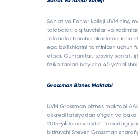
San'at va fanlar kolleji
San'at va Fanlar kolleji UVM ning m
talabalar, o’qituvchilar va xodimla
talabalar barcha akademik ishlard
ega bo'lishlarini ta'minlash uchun f
etadi. Gumanitar, tasviriy san'at, i
fizika fanlari bo'yicha 45 yo'nalishni
Grossman Biznes Maktabi
UVM Grossman biznes maktabi AAC
akkreditatsiyadan o'tgan va bakala
2015-yilda universitet tarixidagi y
bitiruvchi Steven Grossman shara