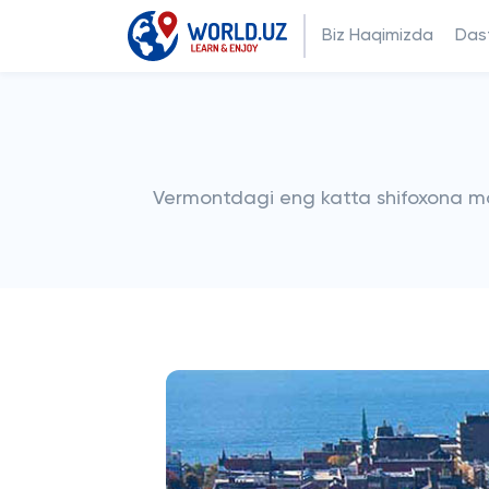
Biz Haqimizda
Dast
Vermontdagi eng katta shifoxona ma