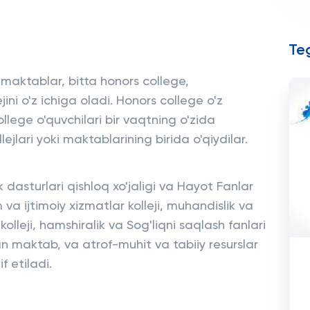
Teg
 maktablar, bitta honors college,
jini o'z ichiga oladi. Honors college o'z
ollege o'quvchilari bir vaqtning o'zida
lejlari yoki maktablarining birida o'qiydilar.
 dasturlari qishloq xo'jaligi va Hayot Fanlar
lim va ijtimoiy xizmatlar kolleji, muhandislik va
kolleji, hamshiralik va Sog'liqni saqlash fanlari
an maktab, va atrof-muhit va tabiiy resurslar
f etiladi.