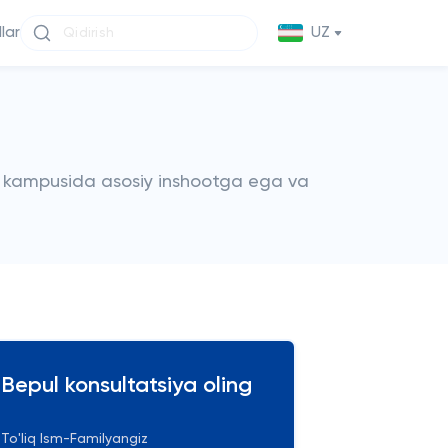
llar
UZ
M kampusida asosiy inshootga ega va
Bepul konsultatsiya oling
To'liq Ism-Familyangiz