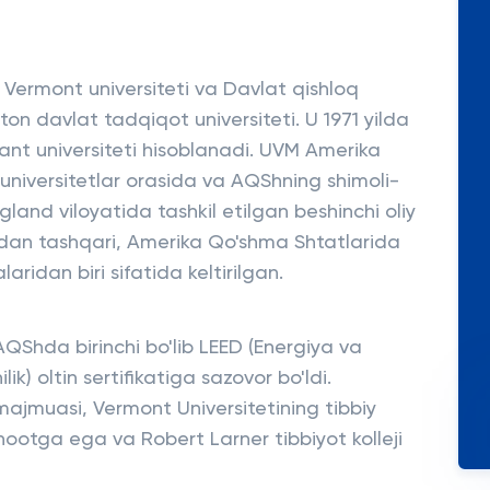
 Vermont universiteti va Davlat qishloq
gton davlat tadqiqot universiteti. U 1971 yilda
grant universiteti hisoblanadi. UVM Amerika
niversitetlar orasida va AQShning shimoli-
and viloyatida tashkil etilgan beshinchi oliy
ndan tashqari, Amerika Qo'shma Shtatlarida
laridan biri sifatida keltirilgan.
 AQShda birinchi bo'lib LEED (Energiya va
k) oltin sertifikatiga sazovor bo'ldi.
ajmuasi, Vermont Universitetining tibbiy
ootga ega va Robert Larner tibbiyot kolleji