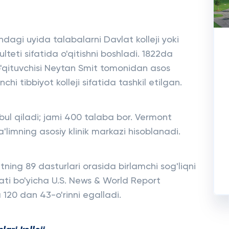
dagi uyida talabalarni Davlat kolleji yoki
kulteti sifatida o'qitishni boshladi. 1822da
 o'qituvchisi Neytan Smit tomonidan asos
hi tibbiyot kolleji sifatida tashkil etilgan.
bul qiladi; jami 400 talaba bor. Vermont
ta'limning asosiy klinik markazi hisoblanadi.
tning 89 dasturlari orasida birlamchi sog'liqni
ati bo'yicha U.S. News & World Report
 120 dan 43-o'rinni egalladi.