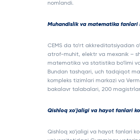
nomlandi.
Muhandislik va matematika fanlari 
CEMS da to'rt akkreditatsiyadan o’
atrof-muhit, elektr va mexanik – s
matematika va statistika bo'limi va
Bundan tashqari, uch tadqiqot mar
kompleks tizimlari markazi va Vermo
bakalavr talabalari, 200 magistrlar 
Qishloq xo'jaligi va hayot fanlari kol
Qishloq xo'jaligi va hayot fanlari k