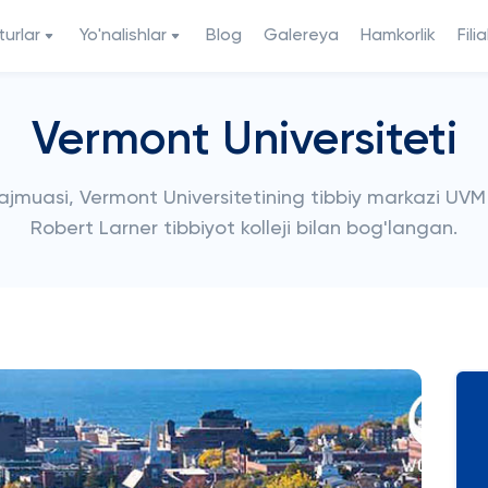
urlar
Yo'nalishlar
Blog
Galereya
Hamkorlik
Filia
Vermont Universiteti
jmuasi, Vermont Universitetining tibbiy markazi UV
Robert Larner tibbiyot kolleji bilan bog'langan.