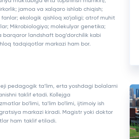
ariya maktabiga erta topshirish mumkin);
rkorlik; jamoa va xalqaro ishlab chiqish;
anlar; ekologik qishloq xo'jaligi; atrof muhit
tlar; Mikrobiologiya; molekulyar genetika;
a barqaror landshaft bog'dorchilik kabi
qishloq tadqiqotlar markazi ham bor.
lleji pedagogik ta'lim, erta yoshdagi bolalarni
ganishni taklif etadi. Kollejga
atlar bo'limi, ta'lim bo'limi, ijtimoiy ish
tegratsiya markazi kiradi. Magistr yoki doktor
ar ham taklif etiladi.