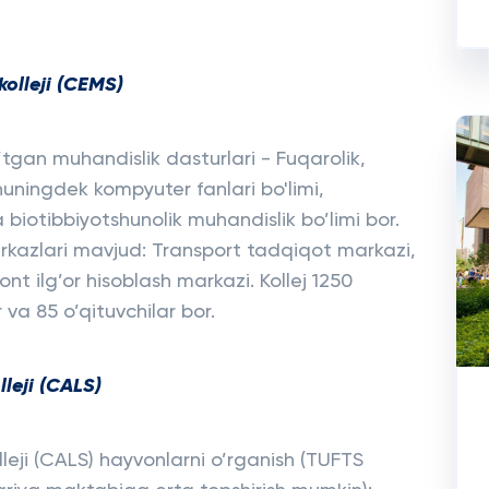
kolleji (CEMS)
tgan muhandislik dasturlari - Fuqarolik,
huningdek kompyuter fanlari bo'limi,
 biotibbiyotshunolik muhandislik bo’limi bor.
kazlari mavjud: Transport tadqiqot markazi,
nt ilg’or hisoblash markazi. Kollej 1250
va 85 o’qituvchilar bor.
leji
(CALS)
olleji (CALS) hayvonlarni o’rganish (TUFTS