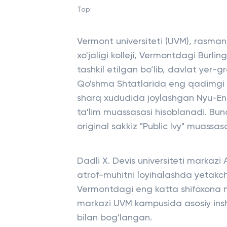
Top:
Vermont universiteti (UVM), rasman
xo'jaligi kolleji, Vermontdagi Burlin
tashkil etilgan bo’lib, davlat yer-
Qo'shma Shtatlarida eng qadimgi u
sharq xududida joylashgan Nyu-Engl
ta'lim muassasasi hisoblanadi. Bu
original sakkiz "Public Ivy" muassasa
Dadli X. Devis universiteti markazi
atrof-muhitni loyihalashda yetakchili
Vermontdagi eng katta shifoxona m
markazi UVM kampusida asosiy insh
bilan bog'langan.