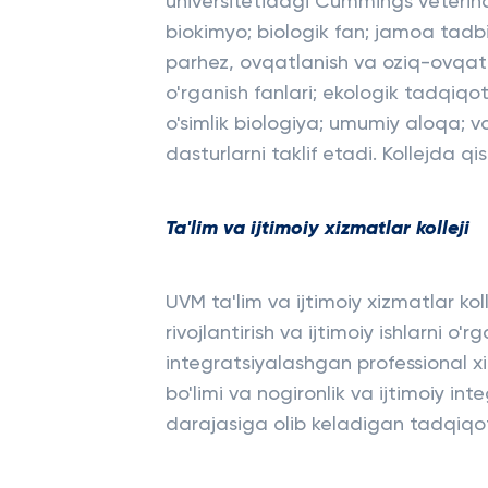
universitetidagi Cummings veterin
biokimyo; biologik fan; jamoa tadbi
parhez, ovqatlanish va oziq-ovqat f
o'rganish fanlari; ekologik tadqiqo
o'simlik biologiya; umumiy aloqa; v
dasturlarni taklif etadi. Kollejda 
Ta'lim va ijtimoiy xizmatlar kolleji
UVM ta'lim va ijtimoiy xizmatlar ko
rivojlantirish va ijtimoiy ishlarni o'r
integratsiyalashgan professional xizm
bo'limi va nogironlik va ijtimoiy in
darajasiga olib keladigan tadqiqotl