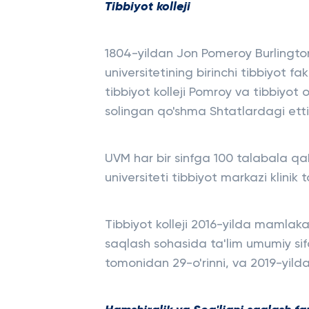
Tibbiyot kolleji
1804-yildan Jon Pomeroy Burlington
universitetining birinchi tibbiyot fa
tibbiyot kolleji Pomroy va tibbiyot
solingan qo'shma Shtatlardagi ettinc
UVM har bir sinfga 100 talabala qa
universiteti tibbiyot markazi klinik 
Tibbiyot kolleji 2016-yilda mamlaka
saqlash sohasida ta'lim umumiy sif
tomonidan 29-o'rinni, va 2019-yilda