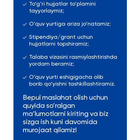
To’g’ri hujjatlar to’plamini
tayyorlaymiz;
O’quv yurtiga ariza jo’natamiz;
Stipendiya/grant uchun
hujjatlarni topshiramiz;
Talaba vizasini rasmiylashtirishda
yordam beramiz;
O’quv yurti eshigigacha olib
borib qo’yishni tashkillashtiramiz.
Bepul maslahat olish uchun
quyida so’ralgan
ma’lumotlarni kiriting va biz
sizga ish kuni davomida
murojaat qilamiz!