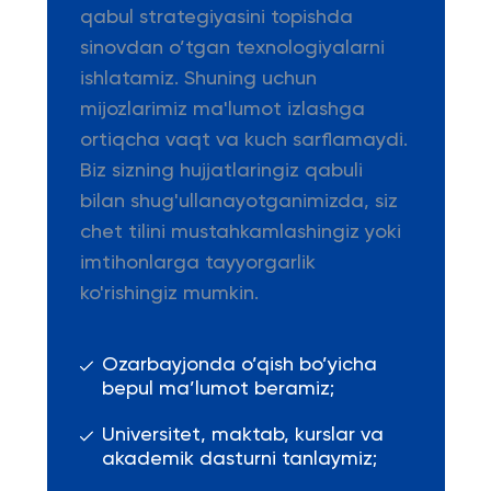
qabul strategiyasini topishda
sinovdan o’tgan texnologiyalarni
ishlatamiz. Shuning uchun
mijozlarimiz ma'lumot izlashga
ortiqcha vaqt va kuch sarflamaydi.
Biz sizning hujjatlaringiz qabuli
bilan shug'ullanayotganimizda, siz
chet tilini mustahkamlashingiz yoki
imtihonlarga tayyorgarlik
ko'rishingiz mumkin.
Ozarbayjonda o’qish bo’yicha
bepul ma’lumot beramiz;
Universitet, maktab, kurslar va
akademik dasturni tanlaymiz;