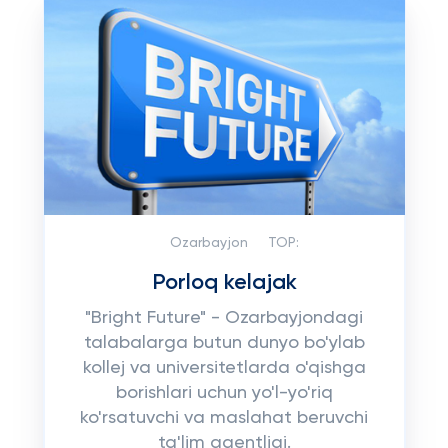
Ozarbayjon
TOP:
Porloq kelajak
"Bright Future" - Ozarbayjondagi
talabalarga butun dunyo bo'ylab
kollej va universitetlarda o'qishga
borishlari uchun yo'l-yo'riq
ko'rsatuvchi va maslahat beruvchi
ta'lim agentligi.