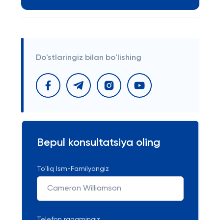
Do'stlaringiz bilan bo'lishing
Bepul konsultatsiya oling
To'liq Ism-Familyangiz
Telefon raqamingiz