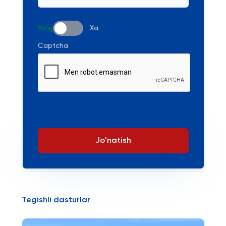
Yo'q
Xa
Captcha
Jo'natish
Tegishli dasturlar