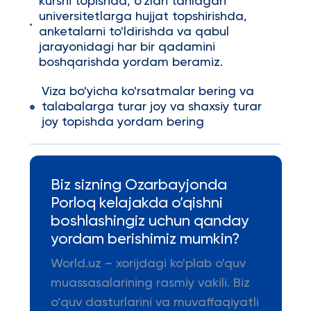
kursni topishda, o'zlari tanlagan
universitetlarga hujjat topshirishda,
anketalarni to'ldirishda va qabul
jarayonidagi har bir qadamini
boshqarishda yordam beramiz.
Viza bo'yicha ko'rsatmalar bering va
talabalarga turar joy va shaxsiy turar
joy topishda yordam bering
Biz sizning Ozarbayjonda
Porloq kelajakda o’qishni
boshlashingiz uchun qanday
yordam berishimiz mumkin?
World.uz – xorijdagi ko'plab o'quv
muassasalarining rasmiy vakili. Biz
o’quv dasturlarini va muvaffaqiyatli