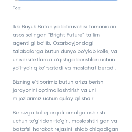
Top:
Ikki Buyuk Britaniya bitiruvchisi tomonidan
asos solingan “Bright Future” ta’lim
agentligi bo‘lib, Ozarbayjondagi
talabalarga butun dunyo bo‘ylab kollej va
universitetlarda o‘qishga borishlari uchun
yo‘l-yo‘riq ko‘rsatadi va maslahat beradi.
Bizning e'tiborimiz butun ariza berish
jarayonini optimallashtirish va uni
mijozlarimiz uchun qulay qilishdir
Biz sizga kollej orqali amalga oshirish
uchun to'g'ridan-to'g'ri, moslashtirilgan va
batafsil harakat rejasini ishlab chiqadigan