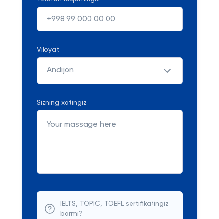
Viloyat
Andijon
Sizning xatingiz
IELTS, TOPIC, TOEFL sertifikatingiz
bormi?