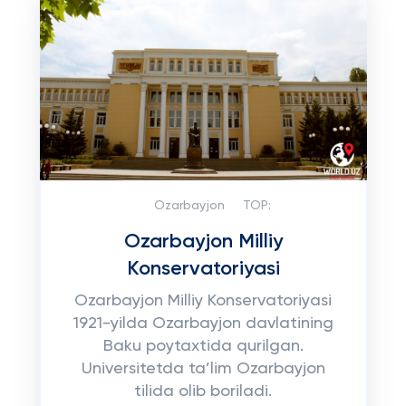
Ozarbayjon
TOP:
Ozarbayjon Milliy
Konservatoriyasi
Ozarbayjon Milliy Konservatoriyasi
1921-yilda Ozarbayjon davlatining
Baku poytaxtida qurilgan.
Universitetda ta’lim Ozarbayjon
tilida olib boriladi.