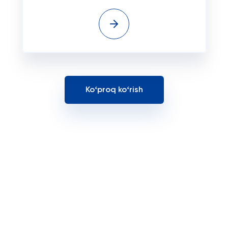
Koʻproq koʻrish