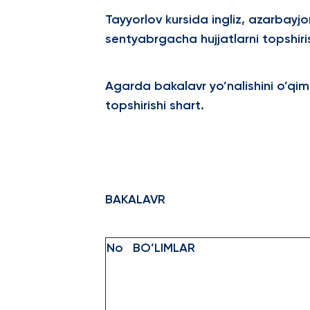
Tayyorlov kursida ingliz, azarbayjo
sentyabrgacha hujjatlarni topshiris
Agarda bakalavr yo’nalishini o’qim
topshirishi shart.
BAKALAVR
No
BO’LIMLAR