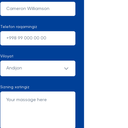
Telefon raqamingiz
Viloyat
Andijon
Sizning xatingiz