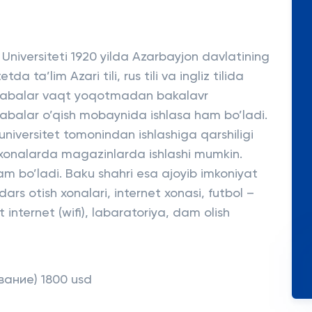
niversiteti 1920 yilda Azarbayjon davlatining
a ta’lim Azari tili, rus tili va ingliz tilida
n talabalar vaqt yoqotmadan bakalavr
alabalar o’qish mobaynida ishlasa ham bo’ladi.
niversitet tomonindan ishlashiga qarshiligi
xonalarda magazinlarda ishlashi mumkin.
m bo’ladi. Baku shahri esa ajoyib imkoniyat
ars otish xonalari, internet xonasi, futbol –
internet (wifi), labaratoriya, dam olish
ование) 1800 usd