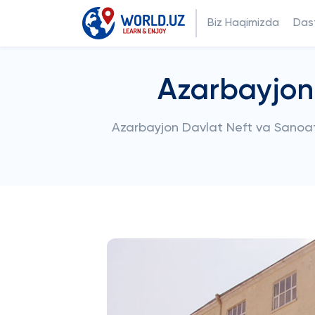
Biz Haqimizda
Dast
Azarbayjon 
Azarbayjon Davlat Neft va Sanoat 