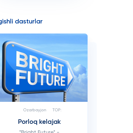
ishli dasturlar
Ozarbayjon
TOP:
Porloq kelajak
"Bright Future" -