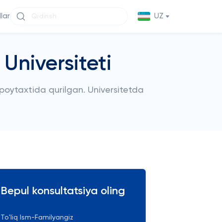
llar
UZ
Universiteti
poytaxtida qurilgan. Universitetda
Bepul konsultatsiya oling
To'liq Ism-Familyangiz