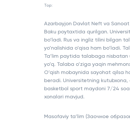
Top:
Azarbayjon Davlat Neft va Sanoat U
Baku poytaxtida qurilgan. Universitetd
bo’ladi. Rus va ingliz tilini bilga
yo’nalishida o’qisa ham bo’ladi. T
Ta’lim paytida talabaga nisbatan u
yo’q. Talaba o’ziga yaqin mehmon
O’qish mobaynida sayohat qilsa ha
beradi. Universitetning kutubxona, d
basketbol sport maydoni 7/24 soat 
xonalari mavjud.
Masofaviy ta’lim (Заочное образ