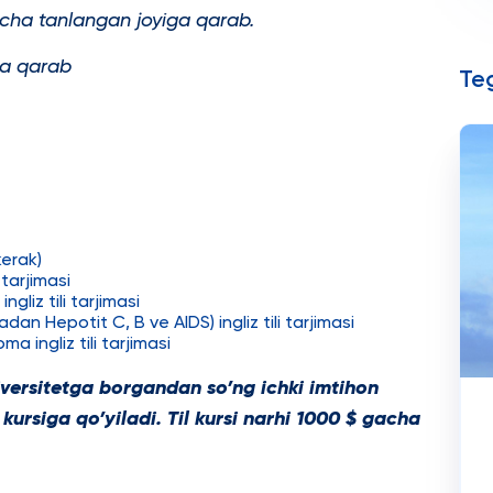
cha tanlangan joyiga qarab.
ga qarab
Teg
kerak)
 tarjimasi
ngliz tili tarjimasi
adan Hepotit C, B ve AIDS) ingliz tili tarjimasi
 ingliz tili tarjimasi
iversitetga borgandan so’ng ichki imtihon
kursiga qo’yiladi. Til kursi narhi 1000 $ gacha