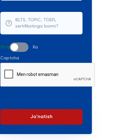
IELTS, TOPIC, TOEFL
sertifikatingiz bormi?
Yo'q
Xa
Captcha
Jo'natish