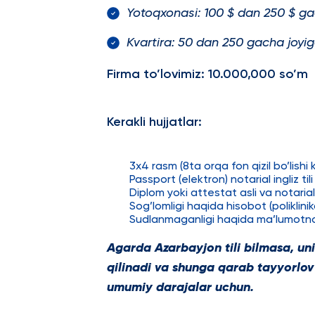
Yotoqxonasi: 100 $ dan 250 $ ga
Kvartira: 50 dan 250 gacha joyi
Firma to’lovimiz: 10.000,000 so’m
Kerakli hujjatlar:
3x4 rasm (8ta orqa fon qizil bo’lishi 
Passport (elektron) notarial ingliz tili
Diplom yoki attestat asli va notarial i
Sog’lomligi haqida hisobot (poliklinik
Sudlanmaganligi haqida ma’lumotnoma
Agarda Azarbayjon tili bilmasa, un
qilinadi va shunga qarab tayyorlov 
umumiy darajalar uchun.