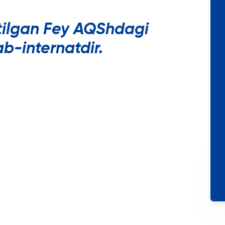
etilgan Fey AQShdagi
ab-internatdir.