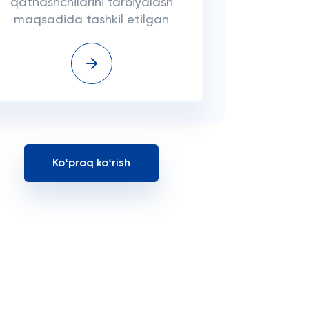
qatnashchilarini tarbiyalash
maqsadida tashkil etilgan
Koʻproq koʻrish