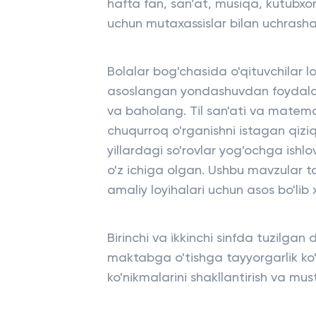
hafta fan, san’at, musiqa, kutubxo
uchun mutaxassislar bilan uchrasha
Bolalar bog'chasida o'qituvchilar l
asoslangan yondashuvdan foydalana
va baholang. Til san'ati va matema
chuqurroq o'rganishni istagan qizi
yillardagi so'rovlar yog'ochga ishl
o'z ichiga olgan. Ushbu mavzular ta
amaliy loyihalari uchun asos bo'lib 
Birinchi va ikkinchi sinfda tuzilgan
maktabga o'tishga tayyorgarlik ko'
ko'nikmalarini shakllantirish va 