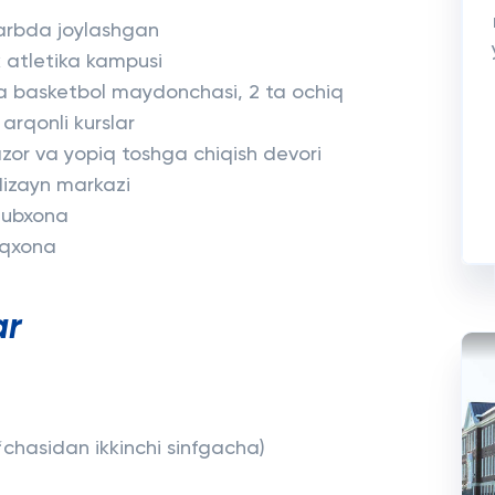
'arbda joylashgan
k atletika kampusi
 ta basketbol maydonchasi, 2 ta ochiq
arqonli kurslar
azor va yopiq toshga chiqish devori
dizayn markazi
tubxona
oqxona
ar
chasidan ikkinchi sinfgacha)