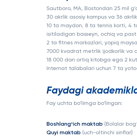
Sautboro, MA, Bostondan 25 mil g
30 akrlik asosiy kampus va 36 akrli
10 ta maydon, 8 ta tennis korti, 4
isitiladigan basseyn, ochiq va past 
2 ta fitnes markazlari, yopiq mays
7000 kvadrat metrlik ijodkorlik va 
18 000 dan ortiq kitobga ega 2 ku
Internat talabalari uchun 7 ta yot
Faydagi akademikl
Fay uchta bo'limga bo'lingan:
Boshlangʻich maktab
(Bolalar bogʻ
Quyi maktab
(uch-oltinchi sinflar)