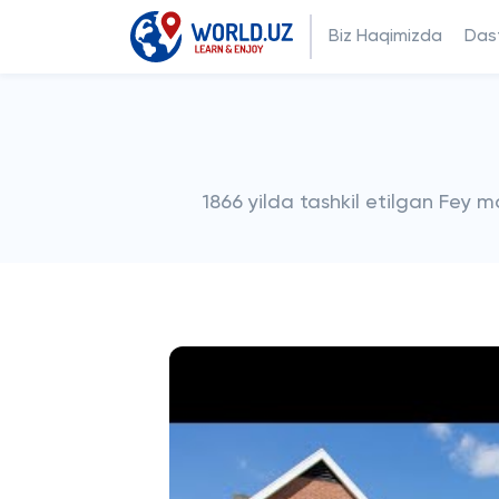
Biz Haqimizda
Dast
1866 yilda tashkil etilgan Fey 