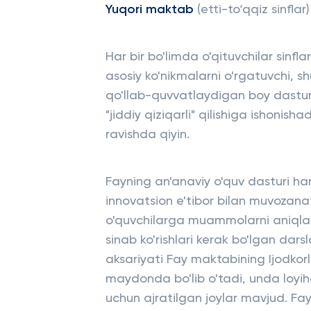
Yuqori maktab
(etti-to‘qqiz sinflar)
Har bir bo'limda o'qituvchilar sinfl
asosiy ko'nikmalarni o'rgatuvchi, sh
qo'llab-quvvatlaydigan boy dasturni
"jiddiy qiziqarli" qilishiga ishonish
ravishda qiyin.
Fayning an'anaviy o'quv dasturi har
innovatsion e'tibor bilan muvozanat
o'quvchilarga muammolarni aniqlash,
sinab ko'rishlari kerak bo'lgan dar
aksariyati Fay maktabining Ijodkor
maydonda bo'lib o'tadi, unda loyiha
uchun ajratilgan joylar mavjud. F