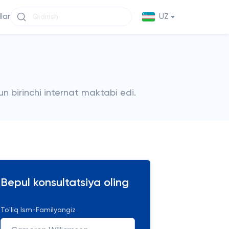
llar
UZ
n birinchi internat maktabi edi.
Bepul konsultatsiya oling
To'liq Ism-Familyangiz