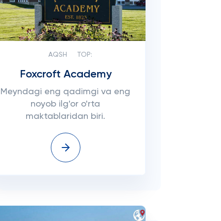
AQSH
TOP:
Foxcroft Academy
Meyndagi eng qadimgi va eng
noyob ilg'or o'rta
maktablaridan biri.