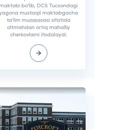
maktabi bo'lib, DCS Tucsondagi
yagona mustaqil maktabgacha
ta'lim muassasasi sifatida
oltmishdan ortiq mahalliy
cherkovlarni ifodalaydi.