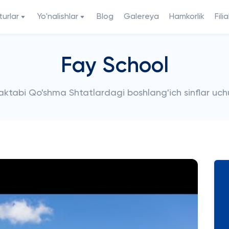
urlar
Yo'nalishlar
Blog
Galereya
Hamkorlik
Filia
Fay School
maktabi Qo'shma Shtatlardagi boshlang'ich sinflar uchu