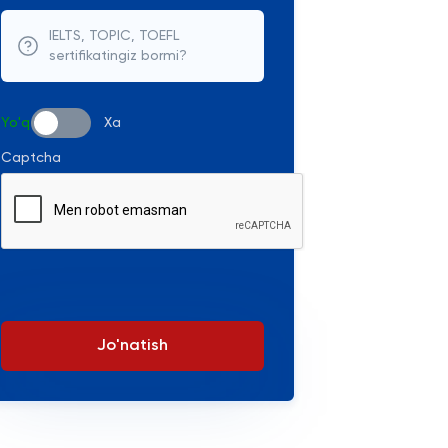
IELTS, TOPIC, TOEFL
sertifikatingiz bormi?
Yo'q
Xa
Captcha
Jo'natish