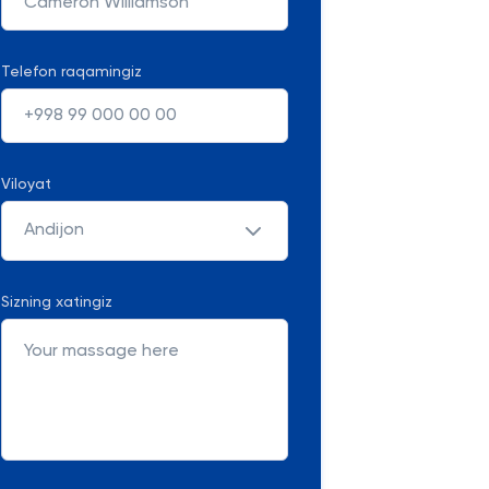
Telefon raqamingiz
Viloyat
Andijon
Sizning xatingiz