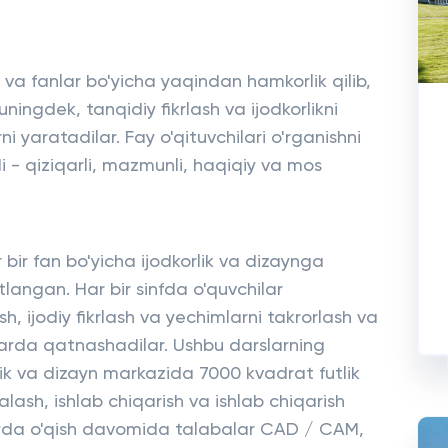
ar va fanlar bo'yicha yaqindan hamkorlik qilib,
uningdek, tanqidiy fikrlash va ijodkorlikni
 yaratadilar. Fay o'qituvchilari o'rganishni
adi - qiziqarli, mazmunli, haqiqiy va mos
 bir fan bo'yicha ijodkorlik va dizaynga
langan. Har bir sinfda o'quvchilar
 ijodiy fikrlash va yechimlarni takrorlash va
slarda qatnashadilar. Ushbu darslarning
lik va dizayn markazida 7000 kvadrat futlik
lash, ishlab chiqarish va ishlab chiqarish
ayda o'qish davomida talabalar CAD / CAM,