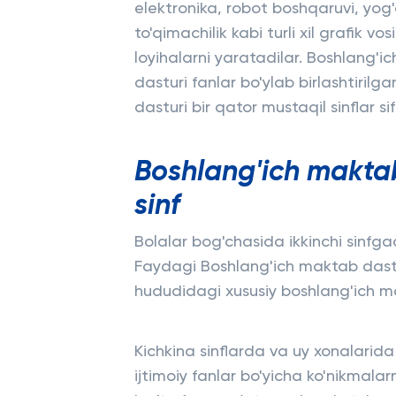
elektronika, robot boshqaruvi, yog
to'qimachilik kabi turli xil grafik vo
loyihalarni yaratadilar. Boshlang'i
dasturi fanlar bo'ylab birlashtirilg
dasturi bir qator mustaqil sinflar si
Boshlang'ich maktab
sinf
Bolalar bog'chasida ikkinchi sinfg
Faydagi Boshlang'ich maktab das
hududidagi xususiy boshlang'ich ma
Kichkina sinflarda va uy xonalarida
ijtimoiy fanlar bo'yicha ko'nikmalar