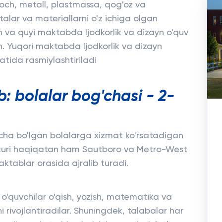
'och, metall, plastmassa, qog'oz va
sitalar va materiallarni o'z ichiga olgan
ch va quyi maktabda Ijodkorlik va dizayn o'quv
an. Yuqori maktabda Ijodkorlik va dizayn
fatida rasmiylashtiriladi
: bolalar bog'chasi - 2-
acha bo'lgan bolalarga xizmat ko'rsatadigan
turi haqiqatan ham Sautboro va Metro-West
ktablar orasida ajralib turadi.
 o'quvchilar o'qish, yozish, matematika va
ni rivojlantiradilar. Shuningdek, talabalar har