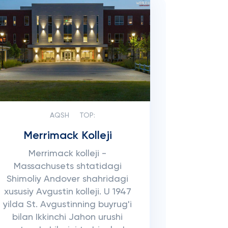
AQSH
TOP:
Merrimack Kolleji
Merrimack kolleji -
Massachusets shtatidagi
Shimoliy Andover shahridagi
xususiy Avgustin kolleji. U 1947
yilda St. Avgustinning buyrug'i
bilan Ikkinchi Jahon urushi