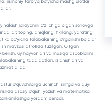
na, jismoniy tarbiya bo‘yicha mashg‘ulotlar
dilar.
oyihalash jarayonini o'z ichiga olgan so'rovga
dilar: toping, aniqlang, fikrlang, yarating
tika bo'yicha talabalarning o'rganishi bolalar
qish mavzusi atrofida tuzilgan. O'tgan
ov berish, uy hayvonlari va musiqa asboblarini
labalarning tadqiqotlari, izlanishlari va
xizmat qiladi.
 dastur o'quvchilarga uchinchi sinfga va quyi
rishda asosiy o'qish, yozish va matematika
mustahkamlashga yordam beradi.