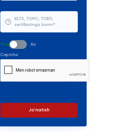
IELTS, TOPIC, TOEFL
sertifikatingiz bormi?
Yo'q
Xa
Captcha
Jo'natish