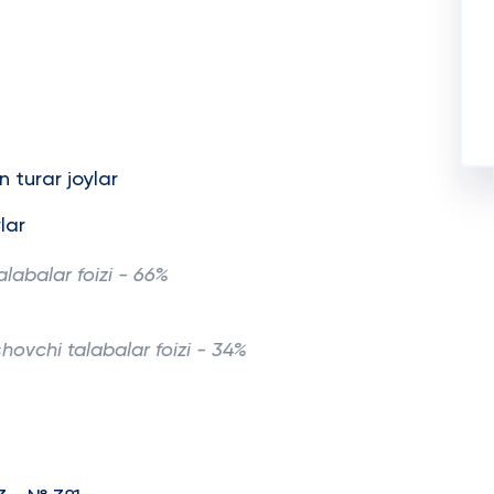
 turar joylar
lar
abalar foizi - 66%
hovchi talabalar foizi - 34%