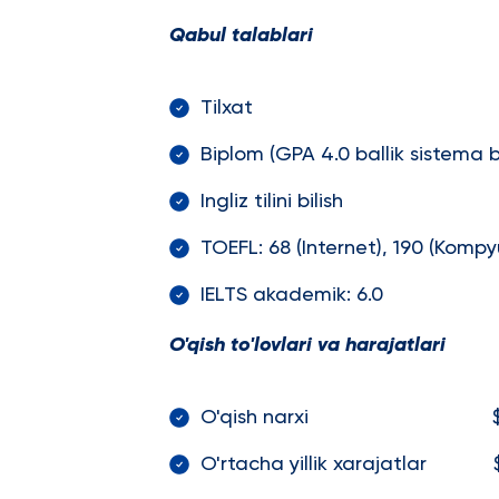
Qabul talablari
Tilxat
Вiplom (GPA 4.0 ballik sistema 
Ingliz tilini bilish
TOEFL: 68 (Internet), 190 (Kompy
IELTS akademik: 6.0
O'qish to'lovlari va harajatlari
O'qish narxi $30
O'rtacha yillik xarajatlar $