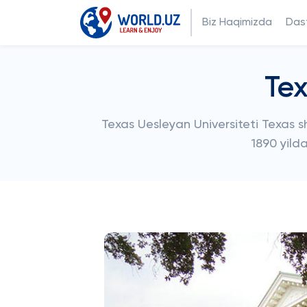
Biz Haqimizda
Dast
Tex
Texas Uesleyan Universiteti Texas sh
1890 yild