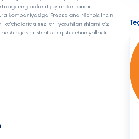
tdagi eng baland joylardan biridir.
tura kompaniyasiga Freese and Nichols Inc ni
Teg
o'chalarida sezilarli yaxshilanishlarni o'z
bosh rejasini ishlab chiqish uchun yolladi.
i