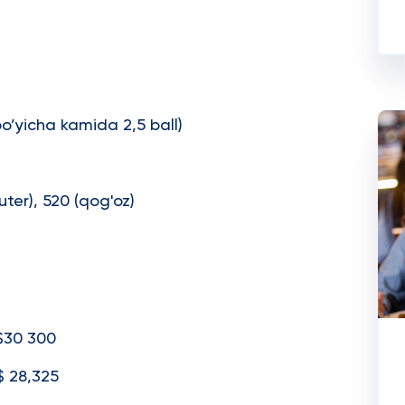
bo’yicha kamida 2,5 ball)
uter), 520 (qog'oz)
 300
 28,325