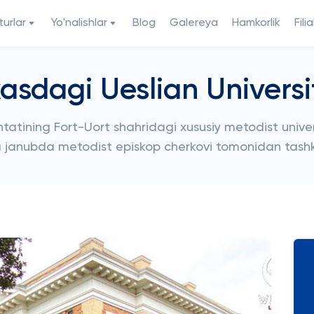
urlar
Yo'nalishlar
Blog
Galereya
Hamkorlik
Filia
asdagi Ueslian Universi
tatining Fort-Uort shahridagi xususiy metodist universit
a janubda metodist episkop cherkovi tomonidan tashki