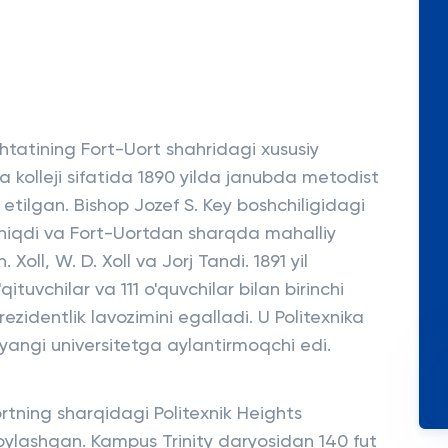
htatining Fort-Uort shahridagi xususiy
ka kolleji sifatida 1890 yilda janubda metodist
etilgan. Bishop Jozef S. Key boshchiligidagi
chiqdi va Fort-Uortdan sharqda mahalliy
Xoll, W. D. Xoll va Jorj Tandi. 1891 yil
tuvchilar va 111 o'quvchilar bilan birinchi
prezidentlik lavozimini egalladi. U Politexnika
 yangi universitetga aylantirmoqchi edi.
rtning sharqidagi Politexnik Heights
ylashgan. Kampus Trinity daryosidan 140 fut