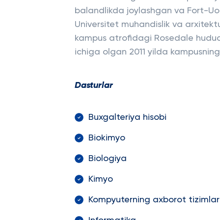
balandlikda joylashgan va Fort-Uor
Universitet muhandislik va arxitek
kampus atrofidagi Rosedale hududi k
ichiga olgan 2011 yilda kampusning 
Dasturlar
Buxgalteriya hisobi
Biokimyo
Biologiya
Kimyo
Kompyuterning axborot tizimlar