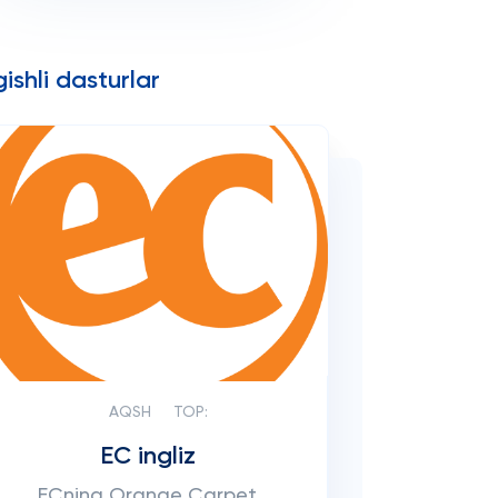
ishli dasturlar
AQSH
TOP:
EC ingliz
ECning Orange Carpet