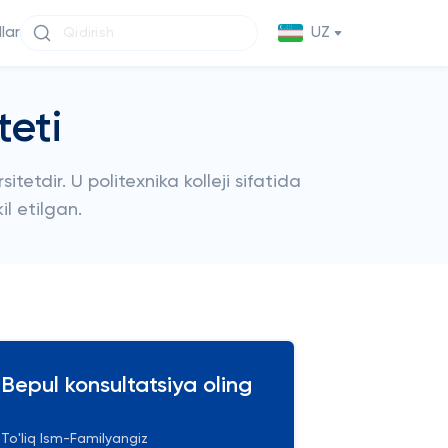
llar
UZ
teti
etdir. U politexnika kolleji sifatida
l etilgan.
Bepul konsultatsiya oling
To'liq Ism-Familyangiz