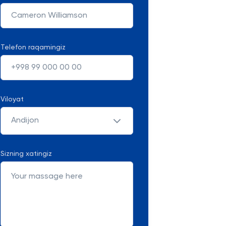
Telefon raqamingiz
Viloyat
Andijon
Sizning xatingiz