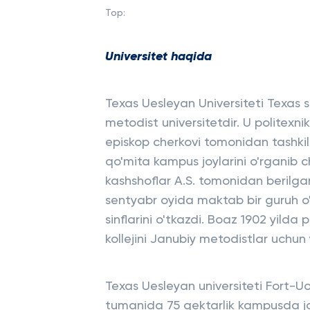
Top:
Universitet haqida
Texas Uesleyan Universiteti Texas s
metodist universitetdir. U politexni
episkop cherkovi tomonidan tashkil 
qo'mita kampus joylarini o'rganib 
kashshoflar A.S. tomonidan berilgan. 
sentyabr oyida maktab bir guruh o'qi
sinflarini o'tkazdi. Boaz 1902 yilda 
kollejini Janubiy metodistlar uchun
Texas Uesleyan universiteti Fort-Uo
tumanida 75 gektarlik kampusda jo