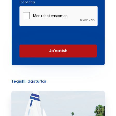
Captcha
Jo'natish
Tegishli dasturlar