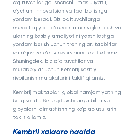
o'qituvchilariga ishonchli, mas'uliyatli,
o'ychan, innovatsion va faol bo'lishga
yordam beradi. Biz o'qituvchilarga
muvaffaqiyatli o'quvchilarni rivojlantirish va
ularning kasbiy amaliyotini yaxshilashga
yordam berish uchun treninglar, tadbirlar
va o'quv va o'quv resurslarini taklif etamiz.
Shuningdek, biz oʻqituvchilar va
murabbiylar uchun Kembrij kasbiy
rivojlanish malakalarini taklif qilamiz.
Kembrij maktablari global hamjamiyatning
bir qismidir. Biz o'qituvchilarga bilim va
g'oyalarni almashishning ko'plab usullarini
taklif qilamiz.
Kembrij xalqaro haqida