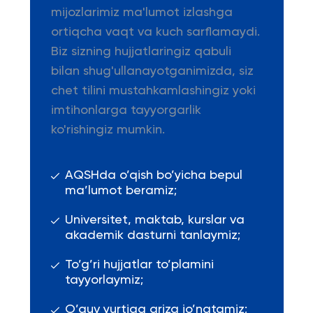
mijozlarimiz ma'lumot izlashga
ortiqcha vaqt va kuch sarflamaydi.
Biz sizning hujjatlaringiz qabuli
bilan shug'ullanayotganimizda, siz
chet tilini mustahkamlashingiz yoki
imtihonlarga tayyorgarlik
ko'rishingiz mumkin.
AQSHda o’qish bo’yicha bepul
ma’lumot beramiz;
Universitet, maktab, kurslar va
akademik dasturni tanlaymiz;
To’g’ri hujjatlar to’plamini
tayyorlaymiz;
O’quv yurtiga ariza jo’natamiz;