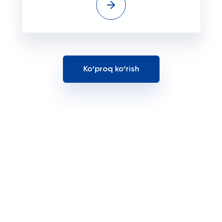
Koʻproq koʻrish