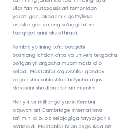
ta'limning jahon standartini belgilaydi.
Ular fan mutaxassislari tomonidan
yaratilgan, akademik qat'iylikka
asoslangan va eng so'nggi ta'lim
tadqiqotlarini aks ettiradi.
Kembrij yo'lining to'rt bosqichi
boshlang'ichdan o'rta va universitetgacha
bo'lgan yillargacha muammosiz olib
keladi. Maktablar o'quvchilar qanday
o'rganishni xohlashlari bo'yicha o'quv
dasturini shakllantirishlari mumkin.
Har yili bir millionga yaqin Kembrij
o'quvchilari Cambridge International
ta'limini olib, o'z kelajagiga tayyorgarlik
ko'rishadi. Maktablar bilan birgalikda biz