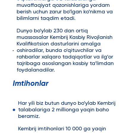
muvaffaqiyat qozonishlariga yordam
berish uchun zarur bo'lgan ko'nikma va
bilimlarni taqdim etadi.
Dunyo bo'ylab 230 dan ortiq
muassasalar Kembrij Kasbiy Rivojlanish
Kvalifikatsion dasturlarini amalga
oshiradilar, bunda o'qituvchilar va
rahbarlar xalqaro tadqiqotlar va ilg'or
tajribaga asoslangan kasbiy ta'limdan
foydalanadilar.
Imtihonlar
Har yili biz butun dunyo bo'ylab Kembrij
talabalariga 2 millionga yaqin baho
beramiz.
Kembrij imtihonlari 10 000 ga yaqin