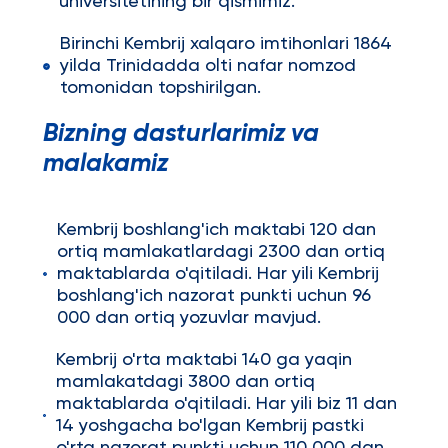
universitetining bir qismimiz.
Birinchi Kembrij xalqaro imtihonlari 1864
yilda Trinidadda olti nafar nomzod
tomonidan topshirilgan.
Bizning dasturlarimiz va
malakamiz
Kembrij boshlang'ich maktabi 120 dan
ortiq mamlakatlardagi 2300 dan ortiq
maktablarda o'qitiladi. Har yili Kembrij
boshlang'ich nazorat punkti uchun 96
000 dan ortiq yozuvlar mavjud.
Kembrij o'rta maktabi 140 ga yaqin
mamlakatdagi 3800 dan ortiq
maktablarda o'qitiladi. Har yili biz 11 dan
14 yoshgacha bo'lgan Kembrij pastki