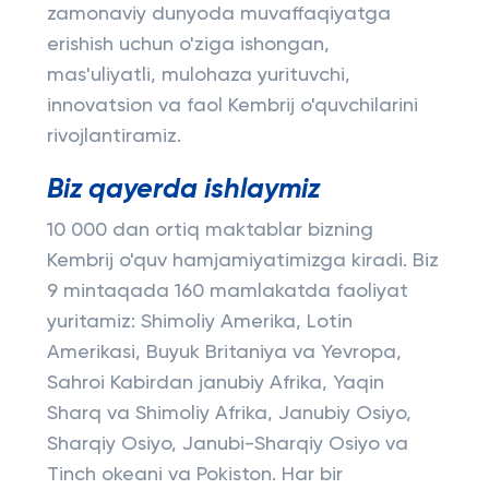
zamonaviy dunyoda muvaffaqiyatga
erishish uchun o'ziga ishongan,
mas'uliyatli, mulohaza yurituvchi,
innovatsion va faol Kembrij o'quvchilarini
rivojlantiramiz.
Biz qayerda ishlaymiz
10 000 dan ortiq maktablar bizning
Kembrij o'quv hamjamiyatimizga kiradi. Biz
9 mintaqada 160 mamlakatda faoliyat
yuritamiz: Shimoliy Amerika, Lotin
Amerikasi, Buyuk Britaniya va Yevropa,
Sahroi Kabirdan janubiy Afrika, Yaqin
Sharq va Shimoliy Afrika, Janubiy Osiyo,
Sharqiy Osiyo, Janubi-Sharqiy Osiyo va
Tinch okeani va Pokiston. Har bir