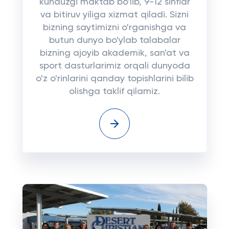
kunduzgi maktab bo'lib, 9-12 sinflar
va bitiruv yiliga xizmat qiladi. Sizni
bizning saytimizni o'rganishga va
butun dunyo bo'ylab talabalar
bizning ajoyib akademik, san'at va
sport dasturlarimiz orqali dunyoda
o'z o'rinlarini qanday topishlarini bilib
olishga taklif qilamiz.