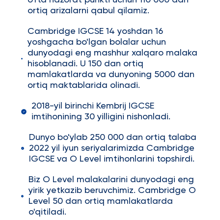
o'rta nazorat punkti uchun 110 000 dan
ortiq arizalarni qabul qilamiz.
Cambridge IGCSE 14 yoshdan 16
yoshgacha bo'lgan bolalar uchun
dunyodagi eng mashhur xalqaro malaka
hisoblanadi. U 150 dan ortiq
mamlakatlarda va dunyoning 5000 dan
ortiq maktablarida olinadi.
2018-yil birinchi Kembrij IGCSE
imtihonining 30 yilligini nishonladi.
Dunyo bo'ylab 250 000 dan ortiq talaba
2022 yil iyun seriyalarimizda Cambridge
IGCSE va O Level imtihonlarini topshirdi.
Biz O Level malakalarini dunyodagi eng
yirik yetkazib beruvchimiz. Cambridge O
Level 50 dan ortiq mamlakatlarda
o'qitiladi.