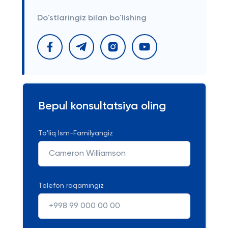
Do'stlaringiz bilan bo'lishing
Bepul konsultatsiya oling
To'liq Ism-Familyangiz
Telefon raqamingiz