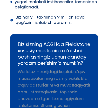
yuqori malakali imtihonchilar tomonidan
belgilanadi.
Biz har yili taxminan 9 million savol
qog'ozini ishlab chiqaramiz.
Biz sizning AQSHda Fieldstone
xususiy maktabida o’qishni
boshlashingiz uchun qanday
yordam berishimiz mumkin?
World.uz – xorijdagi ko'plab o'quv
muassasalarining rasmiy vakili. Biz
o’quv dasturlarini va muvaffaqiyatli
qabul strategiyasini topishda
sinovdan o’tgan texnologiyalarni
ishlatamiz. Shuning uchun