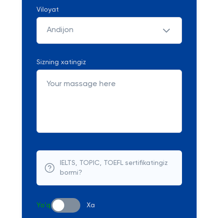
Viloyat
Andijon
Sizning xatingiz
IELTS, TOPIC, TOEFL sertifikatingiz
bormi?
Yo'q
Xa