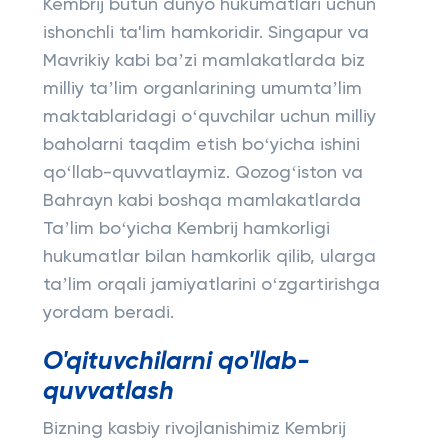
Kembrij butun dunyo hukumatlari uchun
ishonchli ta'lim hamkoridir. Singapur va
Mavrikiy kabi baʼzi mamlakatlarda biz
milliy taʼlim organlarining umumtaʼlim
maktablaridagi oʻquvchilar uchun milliy
baholarni taqdim etish boʻyicha ishini
qoʻllab-quvvatlaymiz. Qozogʻiston va
Bahrayn kabi boshqa mamlakatlarda
Taʼlim boʻyicha Kembrij hamkorligi
hukumatlar bilan hamkorlik qilib, ularga
taʼlim orqali jamiyatlarini oʻzgartirishga
yordam beradi.
O'qituvchilarni qo'llab-
quvvatlash
Bizning kasbiy rivojlanishimiz Kembrij