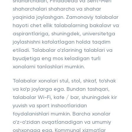
shaharchalari, Ffriddoedd va Sent-Meri
shaharchalari shaharcha va shahar
yaqinida joylashgan. Zamonaviy talabalar
hayoti chet ellik talabalarning bakalavr va
aspirantlariga, shuningdek, universitetga
joylashishni kafolatlagan holda taqdim
etiladi. Talabalar o'zlarining talablari va
byudjetiga eng mos keladigan turli
xonalarni tanlashlari mumkin.
Talabalar xonalari stul, stol, shkaf, to'shak
va ko'p joylarga ega. Bundan tashqari,
talabalar Wi-Fi, kafe / bar, shuningdek kir
yuvish va sport inshootlaridan
foydalanishlari mumkin. Barcha xonalar
o'z-o'zidan ovqatlanadigan va umumiy
oshxonaga ega. Kommunal xizmatlar