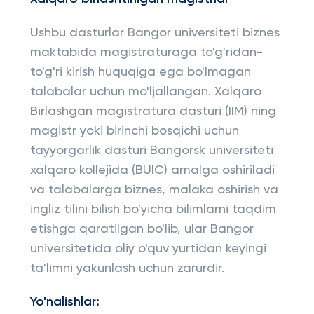
Ushbu dasturlar Bangor universiteti biznes
maktabida magistraturaga to'g'ridan-
to'g'ri kirish huquqiga ega bo'lmagan
talabalar uchun mo'ljallangan. Xalqaro
Birlashgan magistratura dasturi (IIM) ning
magistr yoki birinchi bosqichi uchun
tayyorgarlik dasturi Bangorsk universiteti
xalqaro kollejida (BUIC) amalga oshiriladi
va talabalarga biznes, malaka oshirish va
ingliz tilini bilish bo'yicha bilimlarni taqdim
etishga qaratilgan bo'lib, ular Bangor
universitetida oliy o'quv yurtidan keyingi
ta'limni yakunlash uchun zarurdir.
Yo'nalishlar: