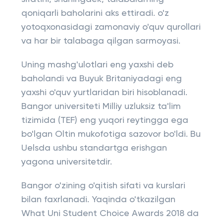
qoniqarli baholarini aks ettiradi. o'z
yotoqxonasidagi zamonaviy o'quv qurollari
va har bir talabaga qilgan sarmoyasi.
Uning mashg'ulotlari eng yaxshi deb
baholandi va Buyuk Britaniyadagi eng
yaxshi o'quv yurtlaridan biri hisoblanadi.
Bangor universiteti Milliy uzluksiz ta'lim
tizimida (TEF) eng yuqori reytingga ega
bo'lgan Oltin mukofotiga sazovor bo'ldi. Bu
Uelsda ushbu standartga erishgan
yagona universitetdir.
Bangor o'zining o'qitish sifati va kurslari
bilan faxrlanadi. Yaqinda o'tkazilgan
What Uni Student Choice Awards 2018 da