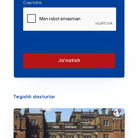
Captcha
Jo'natish
Tegishli dasturlar