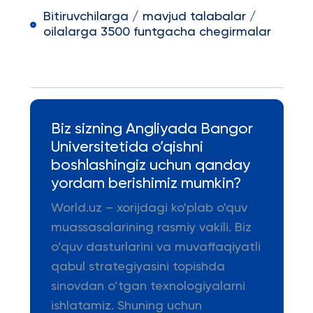
Bitiruvchilarga / mavjud talabalar /
oilalarga 3500 funtgacha chegirmalar
Biz sizning Angliyada Bangor
Universitetida o’qishni
boshlashingiz uchun qanday
yordam berishimiz mumkin?
World.uz – xorijdagi ko'plab o'quv
muassasalarining rasmiy vakili. Biz
o’quv dasturlarini va muvaffaqiyatli
qabul strategiyasini topishda
sinovdan o’tgan texnologiyalarni
ishlatamiz. Shuning uchun