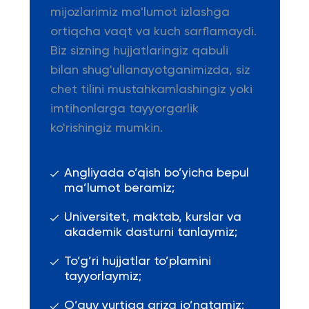
mijozlarimiz ma'lumot izlashga
ortiqcha vaqt va kuch sarflamaydi.
Biz sizning hujjatlaringiz qabuli
bilan shug'ullanayotganimizda, siz
chet tilini mustahkamlashingiz yoki
imtihonlarga tayyorgarlik
ko'rishingiz mumkin.
Angliyada o’qish bo’yicha bepul
ma’lumot beramiz;
Universitet, maktab, kurslar va
akademik dasturni tanlaymiz;
To’g’ri hujjatlar to’plamini
tayyorlaymiz;
O’quv yurtiga ariza jo’natamiz;