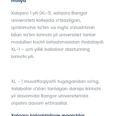
moliya
Xalqaro 1 yili (XL-1), xalqaro Bangor
universiteti kollejida o'tkazilgan,
qo'shimcha ta'lim va ingliz o'zlashtirish
bilan ta'lim birinchi yil universitet fanlar
modullari kuchli birlashmasidan ifodalaydi.
XL-1 – uch yillik bakalavr dasturining
birinchi yili.
XL - 1 muvaffaqiyatli tugagandan so'ng,
talabalar o'zlari tanlagan daraja ikkinchi
yil davomida Bangor universitetida
o'qishni davom ettiradilar.
Xalqaro birlashtirilgan magistrlar