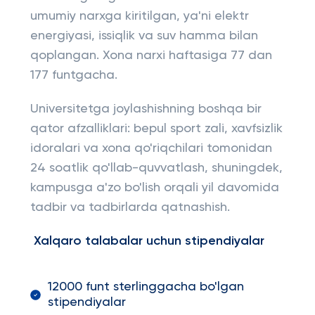
umumiy narxga kiritilgan, ya'ni elektr
energiyasi, issiqlik va suv hamma bilan
qoplangan. Xona narxi haftasiga 77 dan
177 funtgacha.
Universitetga joylashishning boshqa bir
qator afzalliklari: bepul sport zali, xavfsizlik
idoralari va xona qo'riqchilari tomonidan
24 soatlik qo'llab-quvvatlash, shuningdek,
kampusga a'zo bo'lish orqali yil davomida
tadbir va tadbirlarda qatnashish.
Xalqaro talabalar uchun stipendiyalar
12000 funt sterlinggacha bo'lgan
stipendiyalar