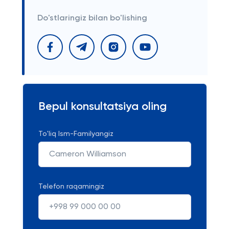
Do'stlaringiz bilan bo'lishing
Bepul konsultatsiya oling
To'liq Ism-Familyangiz
Telefon raqamingiz