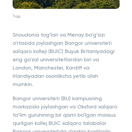
Top:
Snoudonia tog'lari va Menay bo’g’azı
o'rtasida joylashgan Bangor universiteti
xalqaro kolleji (BUIC) Buyuk Britaniyadagi
eng go'zal universitetlardan biri va
London, Manchester, Kardiff va
Irlandiyadan osonlikcha yetib olish
mumkin.
Bangor universiteti (BU) kampusning
markazida joylashgan va Oksford xalqaro
ta'lim guruhining bir qismi bo'lgan maxsus
qurilgan kollej BUIC xalqaro talabalar
Bangor universitetida o'qishni boshlashi