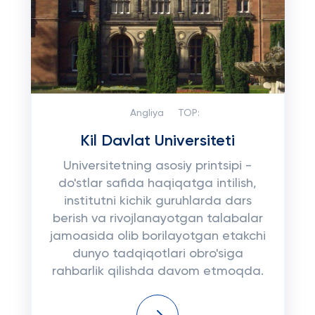
Angliya
TOP:
Kil Davlat Universiteti
Universitetning asosiy printsipi -
do'stlar safida haqiqatga intilish,
institutni kichik guruhlarda dars
berish va rivojlanayotgan talabalar
jamoasida olib borilayotgan etakchi
dunyo tadqiqotlari obro'siga
rahbarlik qilishda davom etmoqda.