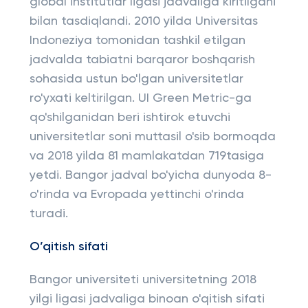
global institutlar ligasi jadvaliga kiritilgani
bilan tasdiqlandi. 2010 yilda Universitas
Indoneziya tomonidan tashkil etilgan
jadvalda tabiatni barqaror boshqarish
sohasida ustun bo'lgan universitetlar
ro'yxati keltirilgan. UI Green Metric-ga
qo'shilganidan beri ishtirok etuvchi
universitetlar soni muttasil o'sib bormoqda
va 2018 yilda 81 mamlakatdan 719tasiga
yetdi. Bangor jadval bo'yicha dunyoda 8-
o'rinda va Evropada yettinchi o'rinda
turadi.
O’qitish sifati
Bangor universiteti universitetning 2018
yilgi ligasi jadvaliga binoan o'qitish sifati