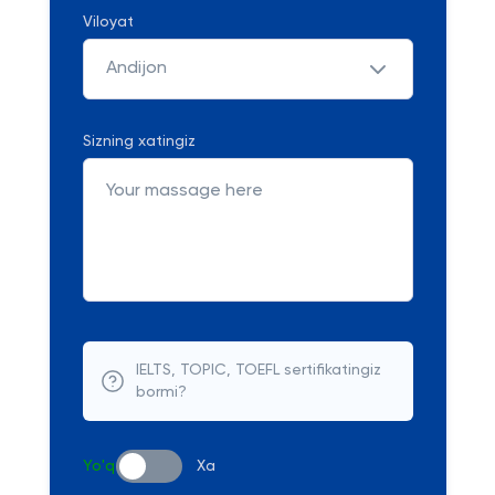
Viloyat
Andijon
Sizning xatingiz
IELTS, TOPIC, TOEFL sertifikatingiz
bormi?
Yo'q
Xa