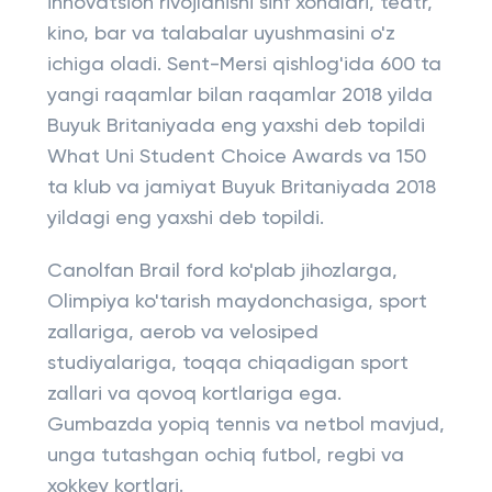
innovatsion rivojlanishi sinf xonalari, teatr,
kino, bar va talabalar uyushmasini o'z
ichiga oladi. Sent-Mersi qishlog'ida 600 ta
yangi raqamlar bilan raqamlar 2018 yilda
Buyuk Britaniyada eng yaxshi deb topildi
What Uni Student Choice Awards va 150
ta klub va jamiyat Buyuk Britaniyada 2018
yildagi eng yaxshi deb topildi.
Canolfan Brail ford ko'plab jihozlarga,
Olimpiya ko'tarish maydonchasiga, sport
zallariga, aerob va velosiped
studiyalariga, toqqa chiqadigan sport
zallari va qovoq kortlariga ega.
Gumbazda yopiq tennis va netbol mavjud,
unga tutashgan ochiq futbol, ​​regbi va
xokkey kortlari.