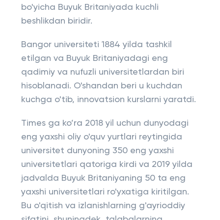
bo'yicha Buyuk Britaniyada kuchli
beshlikdan biridir.
Bangor universiteti 1884 yilda tashkil
etilgan va Buyuk Britaniyadagi eng
qadimiy va nufuzli universitetlardan biri
hisoblanadi. O'shandan beri u kuchdan
kuchga o'tib, innovatsion kurslarni yaratdi.
Times ga ko’ra 2018 yil uchun dunyodagi
eng yaxshi oliy o'quv yurtlari reytingida
universitet dunyoning 350 eng yaxshi
universitetlari qatoriga kirdi va 2019 yilda
jadvalda Buyuk Britaniyaning 50 ta eng
yaxshi universitetlari ro'yxatiga kiritilgan.
Bu o'qitish va izlanishlarning g'ayrioddiy
sifatini, shuningdek, talabalarning