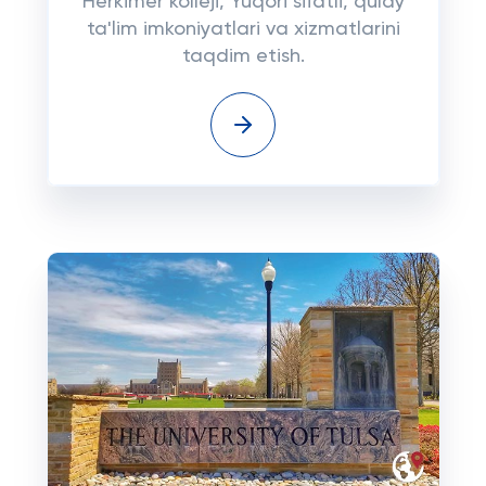
Herkimer kolleji, Yuqori sifatli, qulay
ta'lim imkoniyatlari va xizmatlarini
taqdim etish.