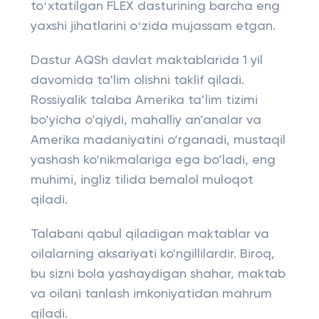
toʻxtatilgan FLEX dasturining barcha eng
yaxshi jihatlarini oʻzida mujassam etgan.
Dastur AQSh davlat maktablarida 1 yil
davomida ta'lim olishni taklif qiladi.
Rossiyalik talaba Amerika ta’lim tizimi
bo‘yicha o‘qiydi, mahalliy an’analar va
Amerika madaniyatini o‘rganadi, mustaqil
yashash ko‘nikmalariga ega bo‘ladi, eng
muhimi, ingliz tilida bemalol muloqot
qiladi.
Talabani qabul qiladigan maktablar va
oilalarning aksariyati ko'ngillilardir. Biroq,
bu sizni bola yashaydigan shahar, maktab
va oilani tanlash imkoniyatidan mahrum
qiladi.