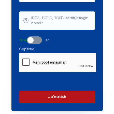
IELTS, TOPIC, TOEFL sertifikatingiz
bormi?
Yo'q
Xa
Captcha
Jo'natish