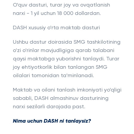
O'quv dasturi, turar joy va ovqatlanish
narxi - 1 yil uchun 18 000 dollardan.
DASH xususiy o'rta maktab dasturi
Ushbu dastur doirasida SMG tashkilotining
o'zi o'rinlar mavjudligiga qarab talabani
qaysi maktabga yuborishni tanlaydi. Turar
joy ehtiyotkorlik bilan tanlangan SMG
oilalari tomonidan ta'minlanadi.
Maktab va oilani tanlash imkoniyati yo'qligi
sababli, DASH almashinuv dasturining
narxi sezilarli darajada past.
Nima uchun DASH ni tanlaysiz?