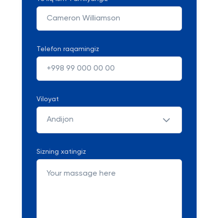
Telefon raqamingiz
Viloyat
Andijon
Sizning xatingiz