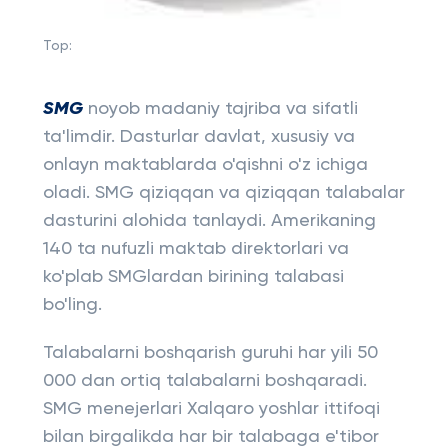
Top:
​​SMG
noyob madaniy tajriba va sifatli
ta'limdir. Dasturlar davlat, xususiy va
onlayn maktablarda o'qishni o'z ichiga
oladi. SMG qiziqqan va qiziqqan talabalar
dasturini alohida tanlaydi. Amerikaning
140 ta nufuzli maktab direktorlari va
ko'plab SMGlardan birining talabasi
bo'ling.
Talabalarni boshqarish guruhi har yili 50
000 dan ortiq talabalarni boshqaradi.
SMG menejerlari Xalqaro yoshlar ittifoqi
bilan birgalikda har bir talabaga e'tibor