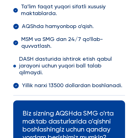
Ta'lim faqat yuqori sifatli xususiy
maktablarda.
AQShda hamyonbop o'qish.
MSM va SMG dan 24/7 qo'llab-
quvvatlash.
DASH dasturida ishtirok etish qabul
jarayoni uchun yuqori ball talab
qilmaydi.
Yillik narxi 13500 dollardan boshlanadi.
Biz sizning AQSHda SMG o'rta
maktab dasturlarida o’qishni
boshlashingiz uchun qanday
yordam berishimiz mumkin?