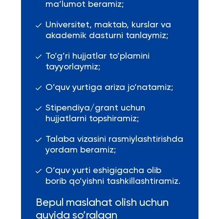
ma’lumot beramiz;
Universitet, maktab, kurslar va
akademik dasturni tanlaymiz;
To’g’ri hujjatlar to’plamini
tayyorlaymiz;
O’quv yurtiga ariza jo’natamiz;
Stipendiya/grant uchun
hujjatlarni topshiramiz;
Talaba vizasini rasmiylashtirishda
yordam beramiz;
O’quv yurti eshigigacha olib
borib qo’yishni tashkillashtiramiz.
Bepul maslahat olish uchun
quyida so’ralgan