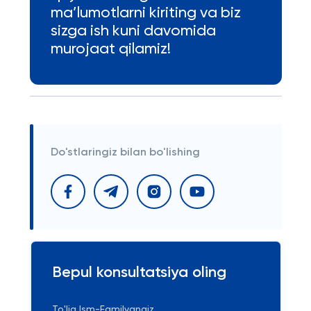
ma’lumotlarni kiriting va biz
sizga ish kuni davomida
murojaat qilamiz!
Do'stlaringiz bilan bo'lishing
Bepul konsultatsiya oling
To'liq Ism-Familyangiz