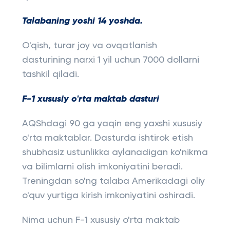
Talabaning yoshi 14 yoshda.
O'qish, turar joy va ovqatlanish
dasturining narxi 1 yil uchun 7000 dollarni
tashkil qiladi.
F-1 xususiy o'rta maktab dasturi
AQShdagi 90 ga yaqin eng yaxshi xususiy
o'rta maktablar. Dasturda ishtirok etish
shubhasiz ustunlikka aylanadigan ko'nikma
va bilimlarni olish imkoniyatini beradi.
Treningdan so'ng talaba Amerikadagi oliy
o'quv yurtiga kirish imkoniyatini oshiradi.
Nima uchun F-1 xususiy o'rta maktab