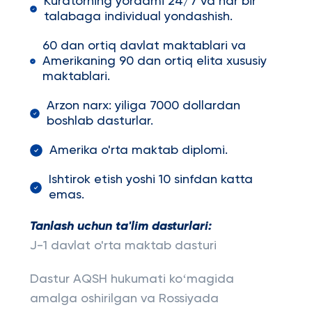
Kuratorning yordami 24/7 va har bir
talabaga individual yondashish.
60 dan ortiq davlat maktablari va
Amerikaning 90 dan ortiq elita xususiy
maktablari.
Arzon narx: yiliga 7000 dollardan
boshlab dasturlar.
Amerika o'rta maktab diplomi.
Ishtirok etish yoshi 10 sinfdan katta
emas.
Tanlash uchun ta'lim dasturlari:
J-1 davlat o'rta maktab dasturi
Dastur AQSH hukumati koʻmagida
amalga oshirilgan va Rossiyada