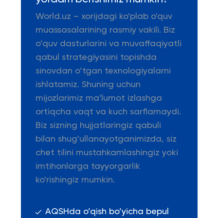
World.uz – xorijdagi ko'plab o'quv
muassasalarining rasmiy vakili. Biz
o’quv dasturlarini va muvaffaqiyatli
qabul strategiyasini topishda
sinovdan o’tgan texnologiyalarni
ishlatamiz. Shuning uchun
mijozlarimiz ma'lumot izlashga
ortiqcha vaqt va kuch sarflamaydi.
Biz sizning hujjatlaringiz qabuli
bilan shug'ullanayotganimizda, siz
chet tilini mustahkamlashingiz yoki
imtihonlarga tayyorgarlik
ko'rishingiz mumkin.
AQSHda o’qish bo’yicha bepul