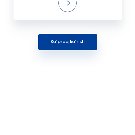
Koʻproq koʻrish