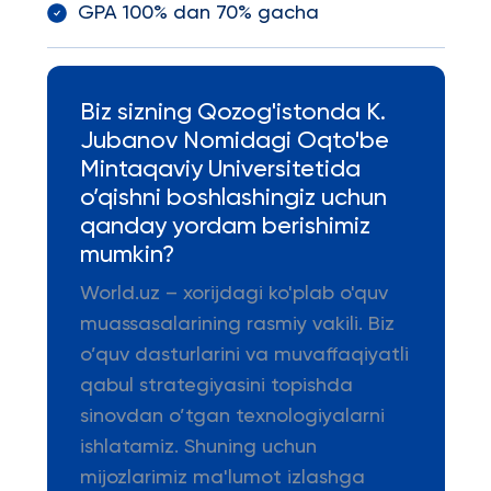
GPA 100% dan 70% gacha
Biz sizning Qozog'istonda K.
Jubanov Nomidagi Oqto'be
Mintaqaviy Universitetida
o’qishni boshlashingiz uchun
qanday yordam berishimiz
mumkin?
World.uz – xorijdagi ko'plab o'quv
muassasalarining rasmiy vakili. Biz
o’quv dasturlarini va muvaffaqiyatli
qabul strategiyasini topishda
sinovdan o’tgan texnologiyalarni
ishlatamiz. Shuning uchun
mijozlarimiz ma'lumot izlashga