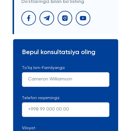
Do'stlaringiz bilan bo'lishing
Bepul konsultatsiya oling
To'liq Ism-Familyangiz
Telefon raqamingiz
Viloyat