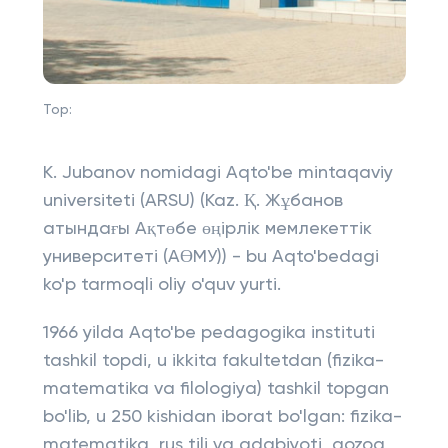
Top:
K. Jubanov nomidagi Aqto'be mintaqaviy
universiteti (ARSU) (Kaz. Қ. Жұбанов
атындағы Ақтөбе өңірлік мемлекеттік
университеті (АӨМУ)) - bu Aqto'bedagi
ko'p tarmoqli oliy o'quv yurti.
1966 yilda Aqto'be pedagogika instituti
tashkil topdi, u ikkita fakultetdan (fizika-
matematika va filologiya) tashkil topgan
bo'lib, u 250 kishidan iborat bo'lgan: fizika-
matematika, rus tili va adabiyoti, qozoq