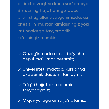
ortiqcha vaqt va kuch sarflamaydi.
Biz sizning hujjatlaringiz qabuli
bilan shug'ullanayotganimizda, siz
chet tilini mustahkamlashingiz yoki
imtihonlarga tayyorgarlik
ko'rishingiz mumkin.
Qozog'istonda o’qish bo’yicha
bepul ma’lumot beramiz;
Universitet, maktab, kurslar va
akademik dasturni tanlaymiz;
To’g’ri hujjatlar to’plamini
tayyorlaymiz;
O’quv yurtiga ariza jo’natamiz;