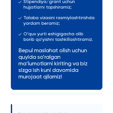
Stipendiya/grant uchun
hujjatlarni topshiramiz;
Talaba vizasini rasmiylashtirishda
yordam beramiz;
O’quv yurti eshigigacha olib
borib qo’yishni tashkillashtiramiz.
Bepul maslahat olish uchun
quyida so’ralgan
ma’lumotlarni kiriting va biz
sizga ish kuni davomida
murojaat qilamiz!