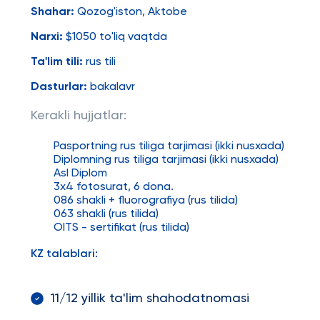
Shahar:
Qozog'iston, Aktobe
Narxi:
$1050 to'liq vaqtda
Ta'lim tili:
rus tili
Dasturlar:
bakalavr
Kerakli hujjatlar:
Pasportning rus tiliga tarjimasi (ikki nusxada)
Diplomning rus tiliga tarjimasi (ikki nusxada)
Asl Diplom
3x4 fotosurat, 6 dona.
086 shakli + fluorografiya (rus tilida)
063 shakli (rus tilida)
OITS - sertifikat (rus tilida)
KZ talablari:
11/12 yillik ta'lim shahodatnomasi