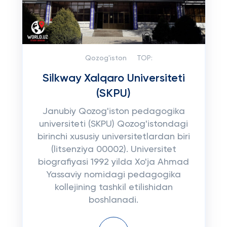
Qozog'iston
TOP:
Silkway Xalqaro Universiteti
(SKPU)
Janubiy Qozog'iston pedagogika
universiteti (SKPU) Qozog'istondagi
birinchi xususiy universitetlardan biri
(litsenziya 00002). Universitet
biografiyasi 1992 yilda Xo'ja Ahmad
Yassaviy nomidagi pedagogika
kollejining tashkil etilishidan
boshlanadi.