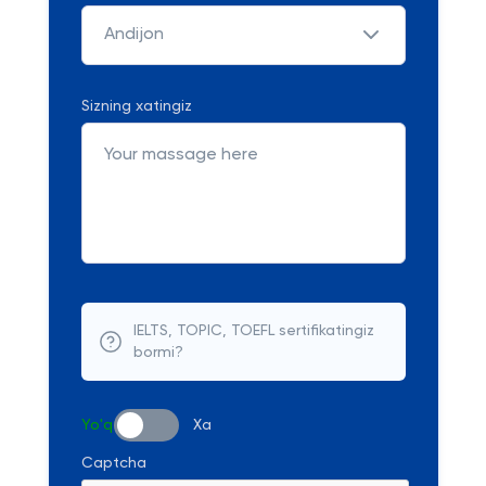
Andijon
Sizning xatingiz
IELTS, TOPIC, TOEFL sertifikatingiz
bormi?
Yo'q
Xa
Captcha