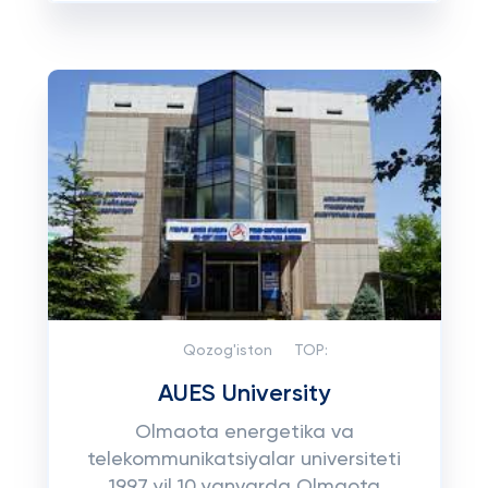
Qozog'iston
TOP:
AUES University
Olmaota energetika va
telekommunikatsiyalar universiteti
1997 yil 10 yanvarda Olmaota