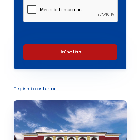
Jo'natish
Tegishli dasturlar