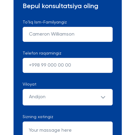
Bepul konsultatsiya oling
To'liq Ism-Familyangiz
Telefon raqamingiz
Viloyat
Andijon
Sizning xatingiz