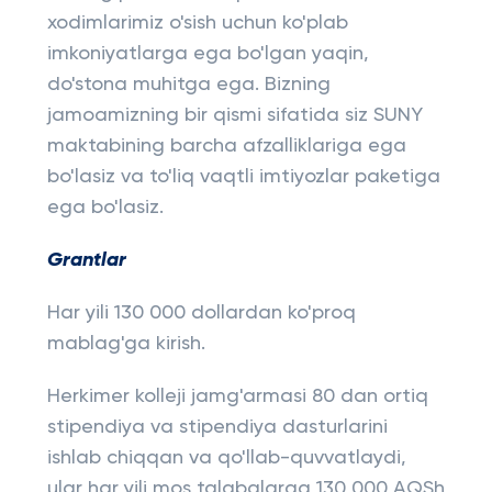
xodimlarimiz o'sish uchun ko'plab
imkoniyatlarga ega bo'lgan yaqin,
do'stona muhitga ega. Bizning
jamoamizning bir qismi sifatida siz SUNY
maktabining barcha afzalliklariga ega
bo'lasiz va to'liq vaqtli imtiyozlar paketiga
ega bo'lasiz.
Grantlar
Har yili 130 000 dollardan ko'proq
mablag'ga kirish.
Herkimer kolleji jamg'armasi 80 dan ortiq
stipendiya va stipendiya dasturlarini
ishlab chiqqan va qo'llab-quvvatlaydi,
ular har yili mos talabalarga 130 000 AQSh