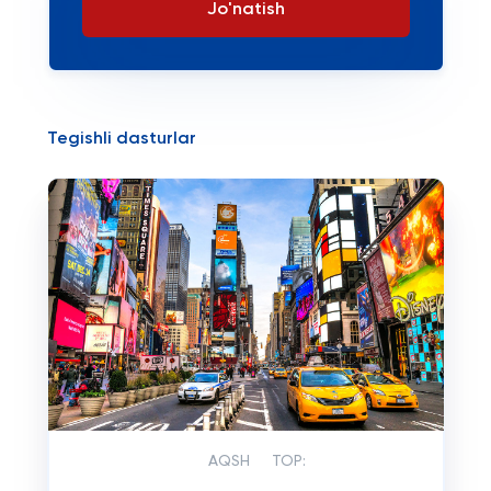
Jo'natish
Tegishli dasturlar
AQSH
TOP: