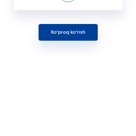
Koʻproq koʻrish