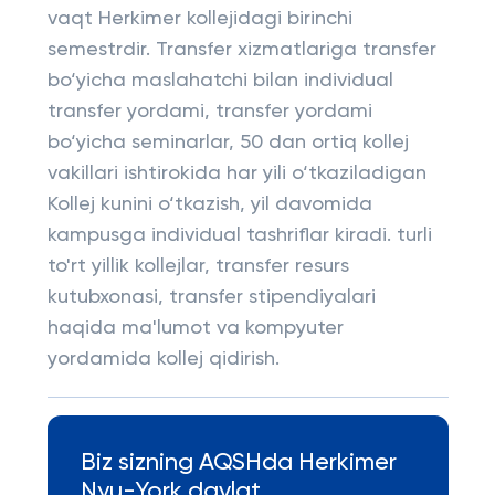
vaqt Herkimer kollejidagi birinchi
semestrdir. Transfer xizmatlariga transfer
bo‘yicha maslahatchi bilan individual
transfer yordami, transfer yordami
bo‘yicha seminarlar, 50 dan ortiq kollej
vakillari ishtirokida har yili o‘tkaziladigan
Kollej kunini o‘tkazish, yil davomida
kampusga individual tashriflar kiradi. turli
to'rt yillik kollejlar, transfer resurs
kutubxonasi, transfer stipendiyalari
haqida ma'lumot va kompyuter
yordamida kollej qidirish.
Biz sizning AQSHda Herkimer
Nyu-York davlat