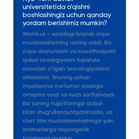
universitetida o’qishni
boshlashingiz uchun qanday
yordam berishimiz mumkin?
World.uz – xorijdagi ko'plab o'quv
muassasalarining rasmiy vakili. Biz
o’quv dasturlarini va muvaffaqiyatli
qabul strategiyasini topishda
sinovdan o’tgan texnologiyalarni
ishlatamiz. Shuning uchun
mijozlarimiz ma'lumot izlashga
ortiqcha vaqt va kuch sarflamaydi.
Biz sizning hujjatlaringiz qabuli
bilan shug'ullanayotganimizda, siz
chet tilini mustahkamlashingiz yoki
imtihonlarga tayyorgarlik
ko'rishingiz mumkin.