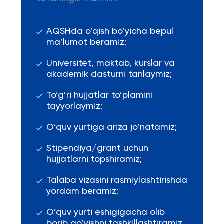
AQSHda o’qish bo’yicha bepul
ma’lumot beramiz;
Universitet, maktab, kurslar va
akademik dasturni tanlaymiz;
To’g’ri hujjatlar to’plamini
tayyorlaymiz;
O’quv yurtiga ariza jo’natamiz;
Stipendiya/grant uchun
hujjatlarni topshiramiz;
Talaba vizasini rasmiylashtirishda
yordam beramiz;
O’quv yurti eshigigacha olib
borib qo’yishni tashkillashtiramiz.