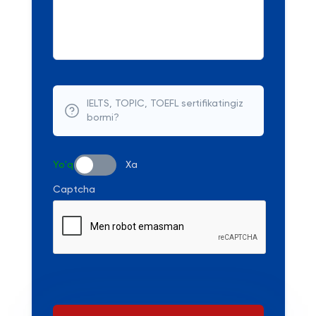
IELTS, TOPIC, TOEFL sertifikatingiz
bormi?
Yo'q
Xa
Captcha