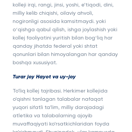
kolleji irqi, rangi, jinsi, yoshi, e'tiqodi, dini,
milliy kelib chiqishi, oilaviy ahvoli,
nogironligi asosida kamsitmaydi. yoki
oʻqishga qabul qilish, ishga joylashish yoki
kollej faoliyatini yuritish bilan bogʻliq har
qanday jihatda federal yoki shtat
qonunlari bilan himoyalangan har qanday
boshqa xususiyat.
Turar joy Hayot va uy-joy
To'liq kollej tajribasi. Herkimer kollejida
o'qishni tanlagan talabalar nafaqat
yuqori sifatli ta'lim, milliy darajadagi
atletika va talabalarning ajoyib
muvaffaqiyati ko'rsatkichlaridan foyda