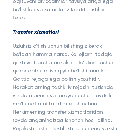
o'qituvchilar/xodimlar tavsiyalariga ega
bo'lishlari va kamida 12 kredit olishlari
kerak.
Transfer xizmatlari
Uzluksiz o'tish uchun bilishingiz kerak
bo'lgan hamma narsa. Kollejlarni tadqiq
qilish va barcha arizalarni to'ldirish uchun
qaror qabul qilish qiyin bo'lishi mumkin.
Qattiq rejaga ega bo'lish yaxshidir.
Harakatlarning tashkiliy rejasini tuzishda
yordam berish va jarayon uchun foydali
ma'lumotlarni taqdim etish uchun
Herkimerning transfer xizmatlaridan
foydalanganingizga ishonch hosil qiling.
Rejalashtirishni boshlash uchun eng yaxshi