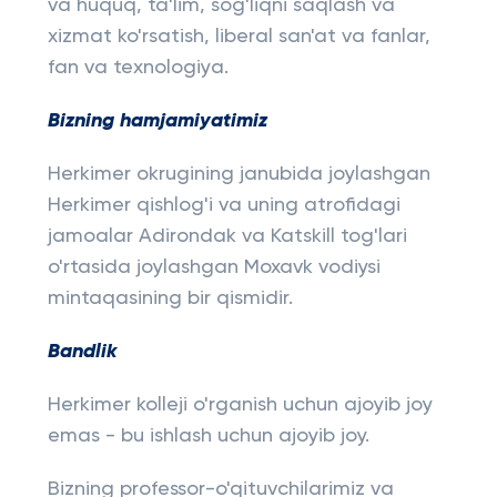
va huquq, ta'lim, sog'liqni saqlash va
xizmat ko'rsatish, liberal san'at va fanlar,
fan va texnologiya.
Bizning hamjamiyatimiz
Herkimer okrugining janubida joylashgan
Herkimer qishlog'i va uning atrofidagi
jamoalar Adirondak va Katskill tog'lari
o'rtasida joylashgan Moxavk vodiysi
mintaqasining bir qismidir.
Bandlik
Herkimer kolleji o'rganish uchun ajoyib joy
emas - bu ishlash uchun ajoyib joy.
Bizning professor-o'qituvchilarimiz va