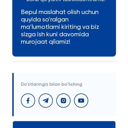
Bepul maslahat olish uchun
quyida so’ralgan
ma’lumotlarni kiriting va biz
sizga ish kuni davomida
murojaat qilamiz!
Do'stlaringiz bilan bo'lishing