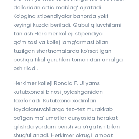
dollaridan ortiq mablag' ajratadi.
Ko'pgina stipendiyalar bahorda yoki
keyingi kuzda beriladi. Qabul qiluvchilarni
tanlash Herkimer kolleji stipendiya
qo'mitasi va kollej jamg'armasi bilan
tuzilgan shartnomalarda ko'rsatilgan
boshqa filial guruhlari tomonidan amalga
oshiriladi.
Herkimer kolleji Ronald F. Uilyams
kutubxonasi binosi joylashganidan
faxrlanadi. Kutubxona xodimlari
foydalanuvchilarga tez-tez murakkab
bo'lgan ma'lumotlar dunyosida harakat
qilishda yordam berish va o'rgatish bilan
shug'ullanadi. Herkimer okrugi jamoat