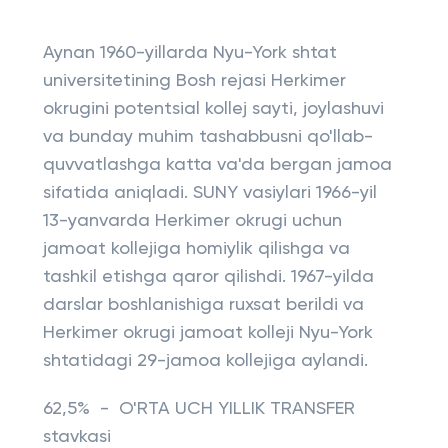
Aynan 1960-yillarda Nyu-York shtat
universitetining Bosh rejasi Herkimer
okrugini potentsial kollej sayti, joylashuvi
va bunday muhim tashabbusni qo'llab-
quvvatlashga katta va'da bergan jamoa
sifatida aniqladi. SUNY vasiylari 1966-yil
13-yanvarda Herkimer okrugi uchun
jamoat kollejiga homiylik qilishga va
tashkil etishga qaror qilishdi. 1967-yilda
darslar boshlanishiga ruxsat berildi va
Herkimer okrugi jamoat kolleji Nyu-York
shtatidagi 29-jamoa kollejiga aylandi.
62,5% - O'RTA UCH YILLIK TRANSFER
stavkasi