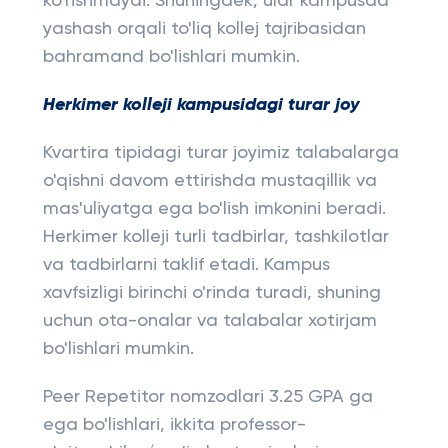
ko'rishmaydi. Shuningdek, ular kampusda
yashash orqali to'liq kollej tajribasidan
bahramand bo'lishlari mumkin.
Herkimer kolleji kampusidagi turar joy
Kvartira tipidagi turar joyimiz talabalarga
o'qishni davom ettirishda mustaqillik va
mas'uliyatga ega bo'lish imkonini beradi.
Herkimer kolleji turli tadbirlar, tashkilotlar
va tadbirlarni taklif etadi. Kampus
xavfsizligi birinchi o'rinda turadi, shuning
uchun ota-onalar va talabalar xotirjam
bo'lishlari mumkin.
Peer Repetitor nomzodlari 3.25 GPA ga
ega bo'lishlari, ikkita professor-