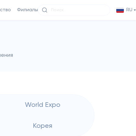
ство
Филиалы
RU
чения
World Expo
Корея