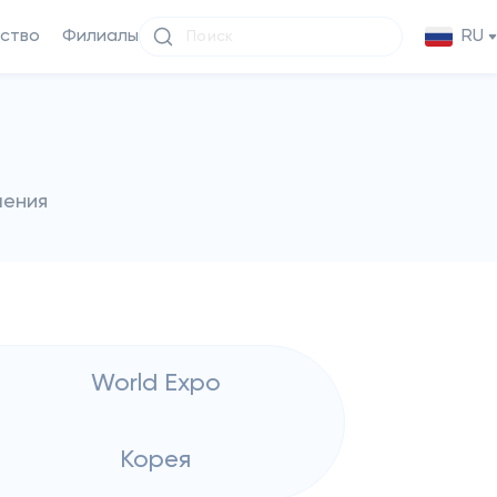
ство
Филиалы
RU
чения
World Expo
Корея