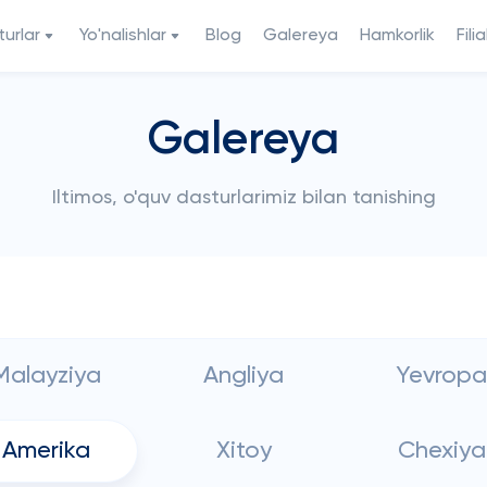
urlar
Yo'nalishlar
Blog
Galereya
Hamkorlik
Filia
Galereya
Iltimos, o'quv dasturlarimiz bilan tanishing
Malayziya
Angliya
Yevropa
Amerika
Xitoy
Chexiya