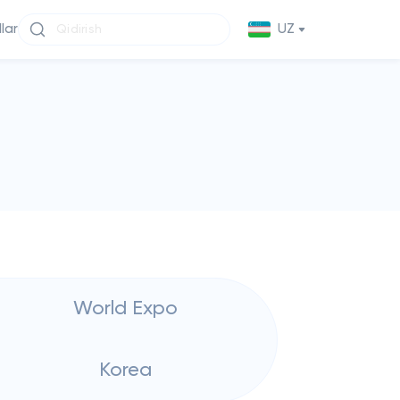
llar
UZ
World Expo
Korea