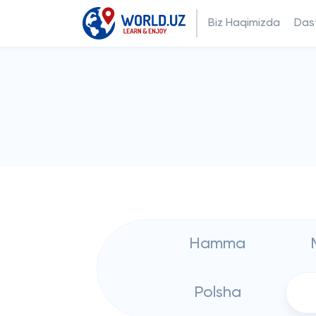
Biz Haqimizda
Dast
Hamma
Polsha