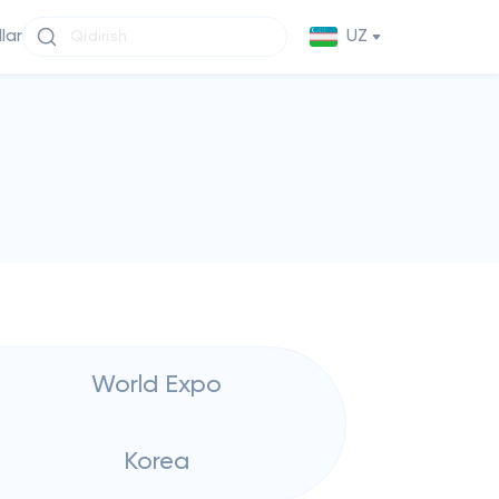
llar
UZ
World Expo
Korea