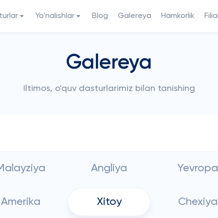
urlar
Yo'nalishlar
Blog
Galereya
Hamkorlik
Filia
Galereya
Iltimos, o'quv dasturlarimiz bilan tanishing
Malayziya
Angliya
Yevropa
Amerika
Xitoy
Chexiya