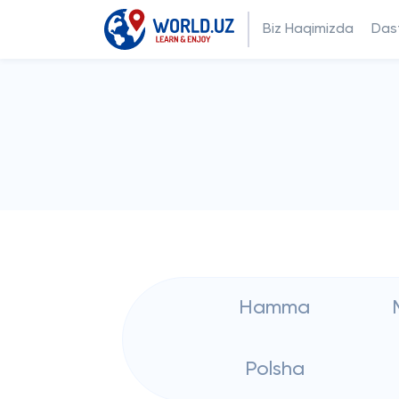
Biz Haqimizda
Dast
Hamma
Polsha