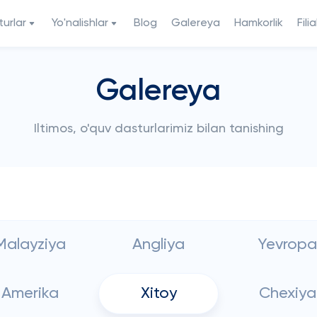
urlar
Yo'nalishlar
Blog
Galereya
Hamkorlik
Filia
Galereya
Iltimos, o'quv dasturlarimiz bilan tanishing
Malayziya
Angliya
Yevropa
Amerika
Xitoy
Chexiya