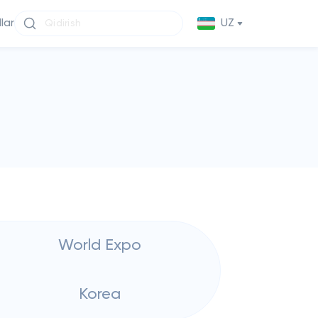
llar
UZ
World Expo
Korea