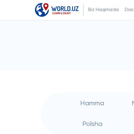
Biz Haqimizda
Dast
Hamma
Polsha