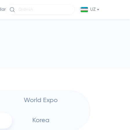
llar
UZ
World Expo
Korea