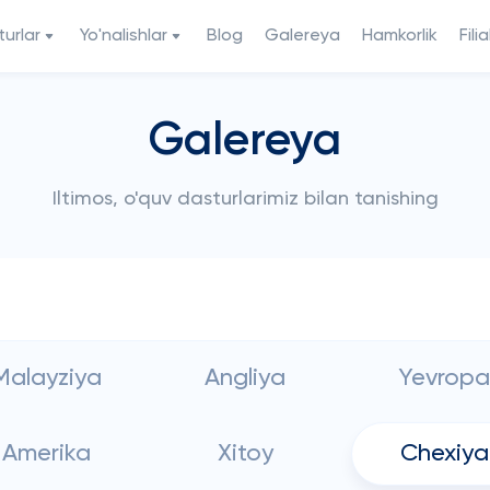
urlar
Yo'nalishlar
Blog
Galereya
Hamkorlik
Filia
Galereya
Iltimos, o'quv dasturlarimiz bilan tanishing
Malayziya
Angliya
Yevropa
Amerika
Xitoy
Chexiya