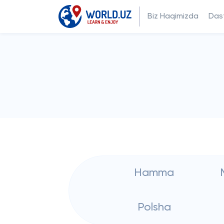
Biz Haqimizda
Dast
Hamma
Polsha