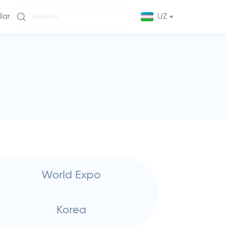
llar
UZ
World Expo
Korea