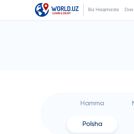
Biz Haqimizda
Dast
Hamma
Polsha