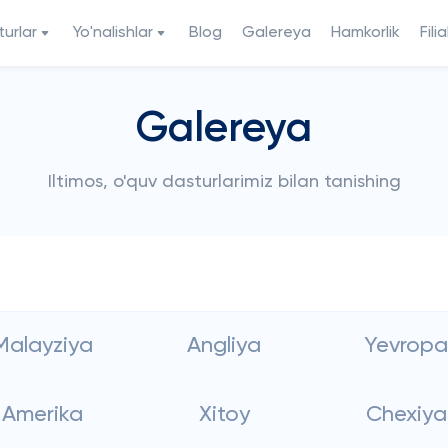
urlar
Yo'nalishlar
Blog
Galereya
Hamkorlik
Filia
Galereya
Iltimos, o'quv dasturlarimiz bilan tanishing
Malayziya
Angliya
Yevropa
Amerika
Xitoy
Chexiya