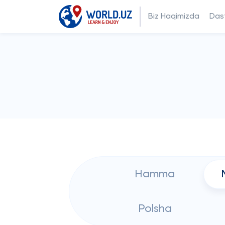
Biz Haqimizda
Dast
Hamma
Polsha