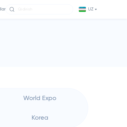
llar
UZ
World Expo
Korea