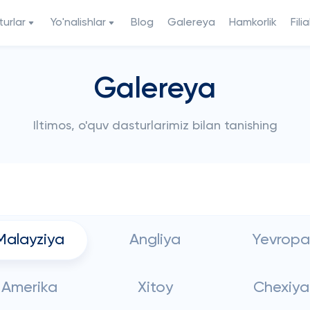
urlar
Yo'nalishlar
Blog
Galereya
Hamkorlik
Filia
Galereya
Iltimos, o'quv dasturlarimiz bilan tanishing
Malayziya
Angliya
Yevropa
Amerika
Xitoy
Chexiya