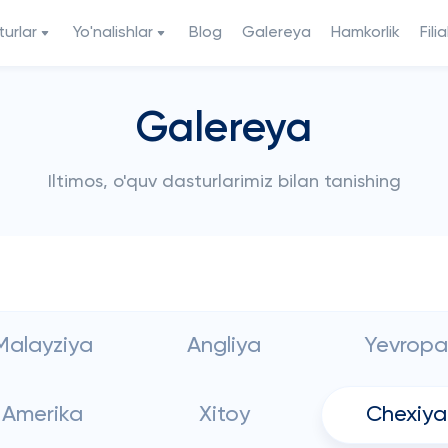
urlar
Yo'nalishlar
Blog
Galereya
Hamkorlik
Filia
Galereya
Iltimos, o'quv dasturlarimiz bilan tanishing
Malayziya
Angliya
Yevropa
Amerika
Xitoy
Chexiya