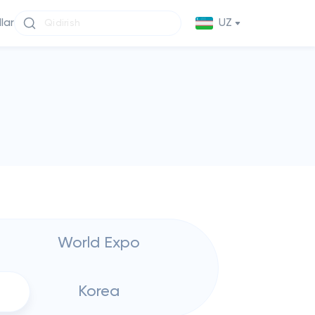
llar
UZ
World Expo
Korea