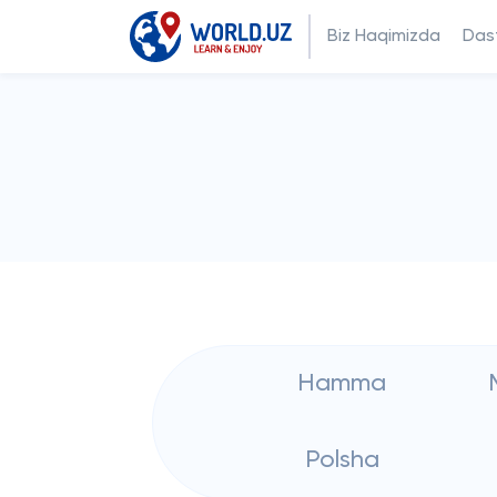
Biz Haqimizda
Dast
Hamma
Polsha