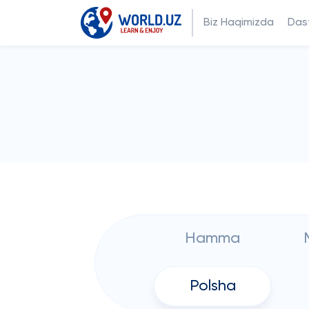
Biz Haqimizda
Dast
Hamma
Polsha