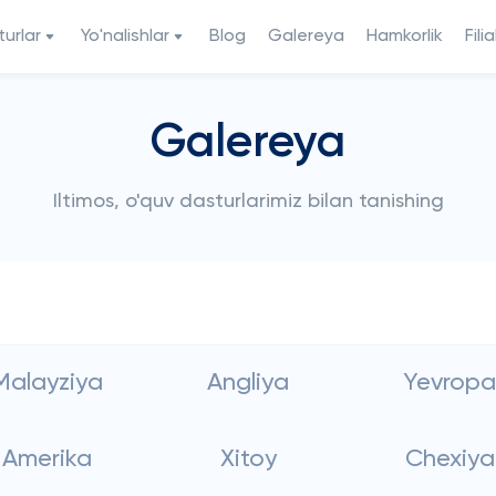
urlar
Yo'nalishlar
Blog
Galereya
Hamkorlik
Filia
Galereya
Iltimos, o'quv dasturlarimiz bilan tanishing
Malayziya
Angliya
Yevropa
Amerika
Xitoy
Chexiya