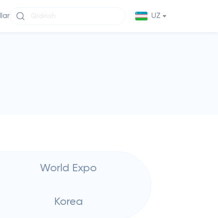
llar
UZ
World Expo
Korea