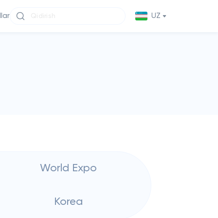
llar
UZ
World Expo
Korea