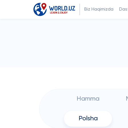
Biz Haqimizda
Dast
Hamma
Polsha