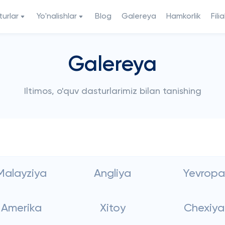
urlar
Yo'nalishlar
Blog
Galereya
Hamkorlik
Filia
Galereya
Iltimos, o'quv dasturlarimiz bilan tanishing
Malayziya
Angliya
Yevropa
Amerika
Xitoy
Chexiya