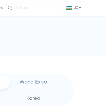
llar
UZ
World Expo
Korea