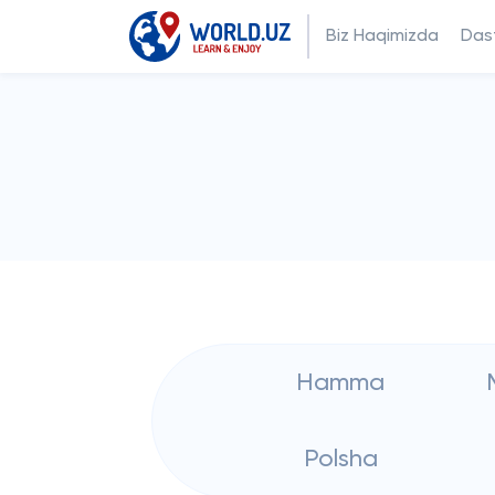
Biz Haqimizda
Dast
Hamma
Polsha