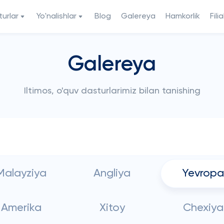
urlar
Yo'nalishlar
Blog
Galereya
Hamkorlik
Filia
Galereya
Iltimos, o'quv dasturlarimiz bilan tanishing
Malayziya
Angliya
Yevropa
Amerika
Xitoy
Chexiya