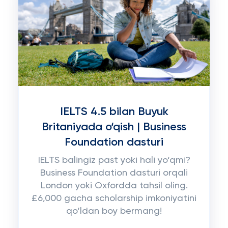
IELTS 4.5 bilan Buyuk
Britaniyada o‘qish | Business
Foundation dasturi
IELTS balingiz past yoki hali yo‘qmi?
Business Foundation dasturi orqali
London yoki Oxfordda tahsil oling.
£6,000 gacha scholarship imkoniyatini
qo‘ldan boy bermang!