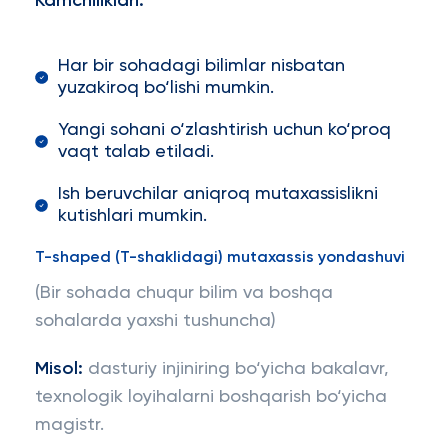
Kamchiliklari:
Har bir sohadagi bilimlar nisbatan
yuzakiroq bo‘lishi mumkin.
Yangi sohani o‘zlashtirish uchun ko‘proq
vaqt talab etiladi.
Ish beruvchilar aniqroq mutaxassislikni
kutishlari mumkin.
T-shaped (T-shaklidagi) mutaxassis yondashuvi
(Bir sohada chuqur bilim va boshqa
sohalarda yaxshi tushuncha)
Misol:
dasturiy injiniring bo‘yicha bakalavr,
texnologik loyihalarni boshqarish bo‘yicha
magistr.