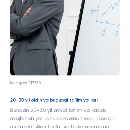
Ko'rilgan:
217750
20–30 yil oldin va bugungi ta’lim yo‘llari
Bundan 20–30 yil avval ta’lim va kasbiy
rivojlanish yo‘li ancha ravshan edi: inson bir
mutaxassislikni tanlar va bakalavriatdan