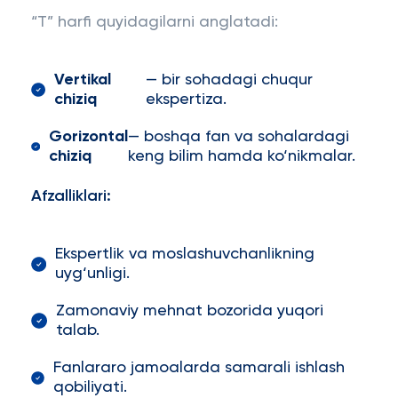
“T” harfi quyidagilarni anglatadi:
Vertikal
— bir sohadagi chuqur
chiziq
ekspertiza.
Gorizontal
— boshqa fan va sohalardagi
chiziq
keng bilim hamda ko‘nikmalar.
Afzalliklari:
Ekspertlik va moslashuvchanlikning
uyg‘unligi.
Zamonaviy mehnat bozorida yuqori
talab.
Fanlararo jamoalarda samarali ishlash
qobiliyati.