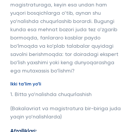
magistraturaga, keyin esa undan ham
yuqori bosqichlarga o‘tib, aynan shu
yo‘nalishda chuqurlashib borardi. Bugungi
kunda esa mehnat bozori juda tez o‘zgarib
bormoqda, fanlararo kasblar paydo
bo‘lmoqda va ko‘plab talabalar quyidagi
savolni berishmoqda: tor doiradagi ekspert
bo‘lish yaxshimi yoki keng dunyoqarashga
ega mutaxassis bo‘lishmi?
Ikki ta’lim yo‘li
1. Bitta yo‘nalishda chuqurlashish
(Bakalavriat va magistratura bir-biriga juda
yaqin yo‘nalishlarda)
Afzalliklari: