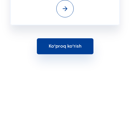
Koʻproq koʻrish