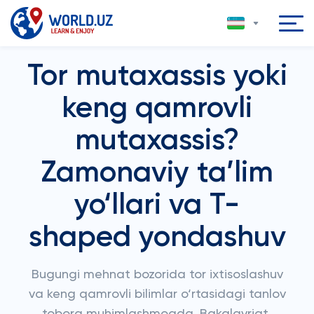
Tor mutaxassis yoki
keng qamrovli
mutaxassis?
Zamonaviy ta’lim
yo‘llari va T-
shaped yondashuv
Bugungi mehnat bozorida tor ixtisoslashuv
va keng qamrovli bilimlar o‘rtasidagi tanlov