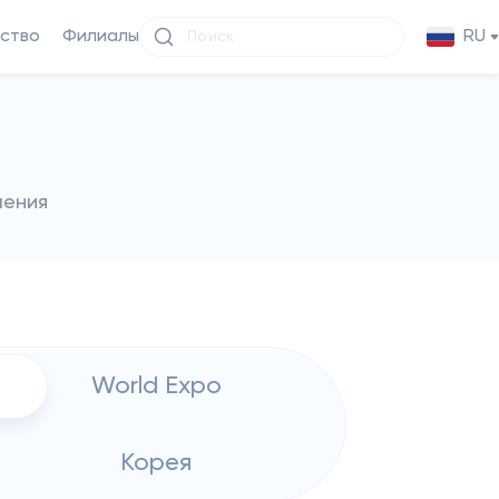
ство
Филиалы
RU
чения
World Expo
Корея