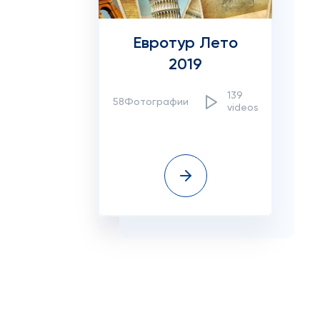
Евротур Лето
2019
139
58Фотографии
videos