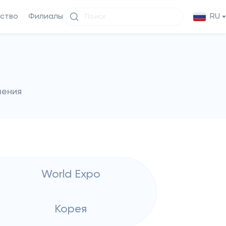
ство
Филиалы
RU
чения
World Expo
Корея