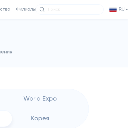
ство
Филиалы
RU
чения
World Expo
Корея