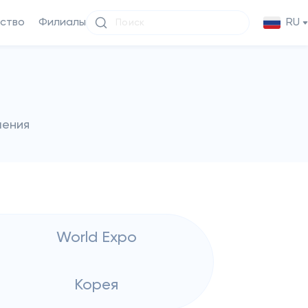
ство
Филиалы
RU
чения
World Expo
Корея