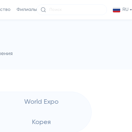
ство
Филиалы
RU
чения
World Expo
Корея