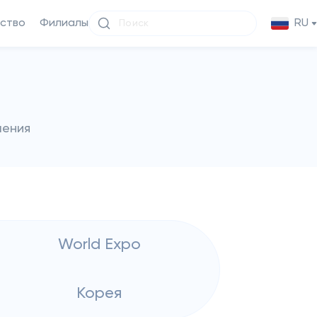
ство
Филиалы
RU
чения
World Expo
Корея